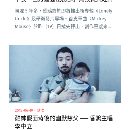
裝暗黑米妮
睽違 5 年多，昏鴉終於即將推出新專輯《Lonely
Uncle》及舉辦發片專場。首支單曲〈Mickey
Mouse〉於昨（19）日搶先釋出，創作靈感來自
於在花蓮美侖山上歪掉米奇雕像，總是一臉微
笑，彷彿不在意遊客的嘲笑。 幾經團員更迭，成
立閱讀全文 "睽違5年昏鴉出新歌〈Mickey
Mouse〉 不畏「西方最強法務部」黑狼黃大旺扮
裝暗黑米妮"
2015-06-19・雜吹
酷帥假面背後的幽默慈父 ── 昏鴉主唱
李中立