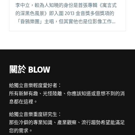
李中立，較為人知曉的身份是首張專輯《寓言式
的深黑色風景》即入圍 2013 金音獎多個獎項的
「昏鴉樂團」主唱，但其實他也是位影像工作
者。這樣的雙重身分，自然也主導起昏鴉多支 MV
製作，許多光怪陸離的敘述故事與黑暗詭譎的驚
悚風格，常讓觀看影片閱讀全文 "既黑暗又溫暖
的隱喻式 MV。－專訪導演李中立"
關於 BLOW
給獨立音樂輕度愛好者：
所有新鮮有趣、光怪陸離、你應該知道或意想不到的消
息都在這裡。
給獨立音樂重度研究生：
那些冷僻的專業知識、產業觀察、流行趨勢希望能滿足
您的需求。