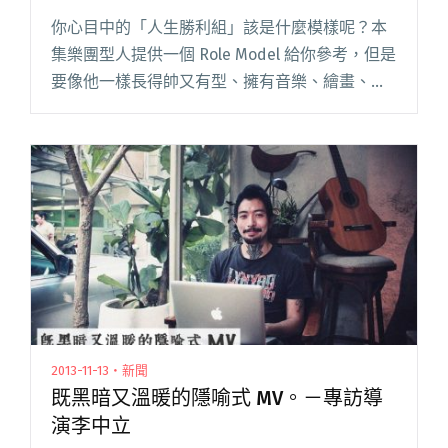
你心目中的「人生勝利組」該是什麼模樣呢？本
集樂團型人提供一個 Role Model 給你參考，但是
要像他一樣長得帥又有型、擁有音樂、繪畫、影
像等全方位藝術才華，還生了一個可愛的兒子，
成為標準的搖滾人父可能有點難度，所以，我們
還是先一起來看看閱讀全文 "酷帥假面背後的幽
默慈父 ── 昏鴉主唱李中立"
2013-11-13・新聞
既黑暗又溫暖的隱喻式 MV。－專訪導
演李中立