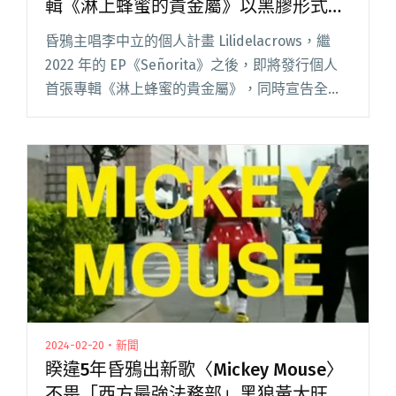
輯《淋上蜂蜜的貴金屬》以黑膠形式限
量發行
昏鴉主唱李中立的個人計畫 Lilidelacrows，繼
2022 年的 EP《Señorita》之後，即將發行個人
首張專輯《淋上蜂蜜的貴金屬》，同時宣告全台
發片巡演，將於 3 月 26 日台北 Revolver、3 月
27 日台中 Th閱讀全文 "昏鴉主唱化名
Lilidelacrows 首張個人專輯《淋上蜂蜜的貴金
屬》以黑膠形式限量發行"
2024-02-20・新聞
睽違5年昏鴉出新歌〈Mickey Mouse〉
不畏「西方最強法務部」黑狼黃大旺扮