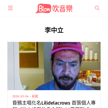
跳
至
主
要
內
李中立
容
2026-03-04・新聞
昏鴉主唱化名Lilidelacrows 首張個人專