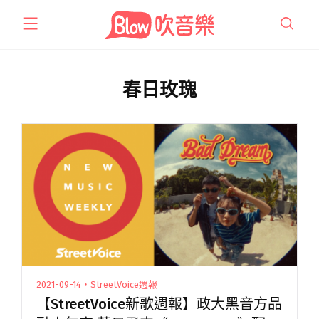
跳
至
主
要
內
春日玫瑰
容
2021-09-14・StreetVoice週報
【StreetVoice新歌週報】政大黑音方品