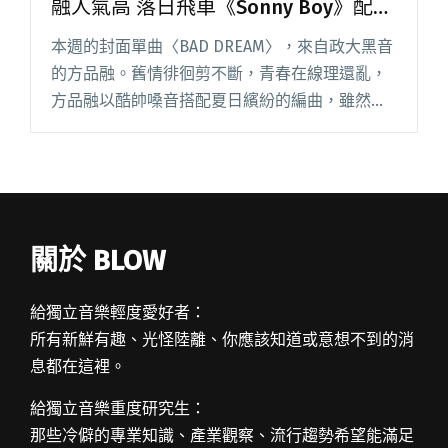
融人氣高 落日飛車《Sonny Boy》配樂
作上線
本週的封面單曲〈BAD DREAM〉，來自政大黑音
的方品融。舊情徘徊剪不斷，青春在線理還亂，
方品融以酷帥嗓音搭配夏日繽紛的編曲，雖然忘
不了的感情像惡夢，但該有的態度絕對少不了。
回聲樂團的翻唱系列走到第三彈，〈溺愛的渴
望〉找來 Vast &閱讀全文 "【StreetVoice新歌週
報】政大黑音方品融人氣高 落日飛車《Sonny
Boy》配樂作上線"
關於 BLOW
給獨立音樂輕度愛好者：
所有新鮮有趣、光怪陸離、你應該知道或意想不到的消
息都在這裡。
給獨立音樂重度研究生：
那些冷僻的專業知識、產業觀察、流行趨勢希望能滿足