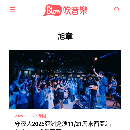
跳
至
主
要
內
旭章
容
2025-09-02・新聞
守夜人2025亞洲巡演11/21馬來西亞站