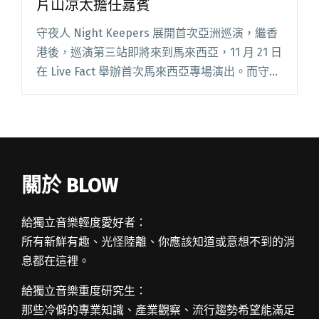
片山凉太擔任嘉賓
守夜人 Night Keepers 展開首次亞洲巡演，繼香
港後，巡演第三站即將來到馬來西亞，11 月 21 日
在 Live Fact 舉辦首次馬來西亞專場演出。而守夜
人也在馬來西亞站開賣日，宣布創作歌手片山凉
太，將擔任守夜人馬來西亞站專場嘉閱讀全文
"守夜人2025亞洲巡演11/21馬來西亞站 片山凉太
擔任嘉賓"
關於 BLOW
給獨立音樂輕度愛好者：
所有新鮮有趣、光怪陸離、你應該知道或意想不到的消
息都在這裡。
給獨立音樂重度研究生：
那些冷僻的專業知識、產業觀察、流行趨勢希望能滿足