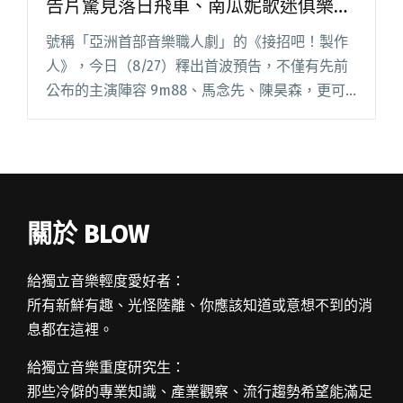
告片驚見落日飛車、南瓜妮歌迷俱樂
部、Trash組合「明星隊」
號稱「亞洲首部音樂職人劇」的《接招吧！製作
人》，今日（8/27）釋出首波預告，不僅有先前
公布的主演陣容 9m88、馬念先、陳昊森，更可
以見到拿下金曲獎「評審團大獎」的萬芳，以及
「最佳樂團」落日飛車成員，和南瓜妮歌迷俱樂
部、Trash 成員合閱讀全文 "9m88主演影集《接
招吧！製作人》 預告片驚見落日飛車、南瓜妮歌
迷俱樂部、Trash組合「明星隊」"
關於 BLOW
給獨立音樂輕度愛好者：
所有新鮮有趣、光怪陸離、你應該知道或意想不到的消
息都在這裡。
給獨立音樂重度研究生：
那些冷僻的專業知識、產業觀察、流行趨勢希望能滿足