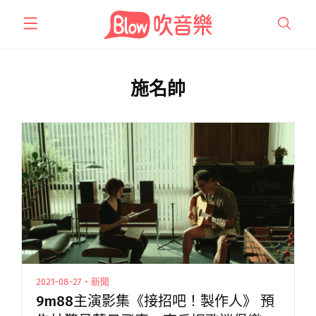
跳
至
主
要
內
施名帥
容
2021-08-27・新聞
9m88主演影集《接招吧！製作人》 預