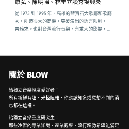
康弘、陳明陽、林垂立談秀場興衰
從 1975 到 1995 年，高雄的藍寶石大歌廳和歌廳
秀，創造很大的商機，突破演出的語言限制，一
票難求。也對台灣流行音樂，有重大的影響，即
使在網海搜尋，也很難將這些歷史軌跡拼湊出全
貌。因此，高雄流行音樂中心特別在四月底「真
愛秀・藍寶石大歌閱讀全文 "當年藍寶石大歌廳
如何風光？ 聽方駿、康弘、陳明陽、林垂立談秀
場興衰"
關於 BLOW
給獨立音樂輕度愛好者：
所有新鮮有趣、光怪陸離、你應該知道或意想不到的消
息都在這裡。
給獨立音樂重度研究生：
那些冷僻的專業知識、產業觀察、流行趨勢希望能滿足