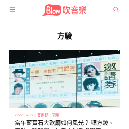
跳
至
主
要
內
方駿
容
2022-04-19・音樂節｜現場
當年藍寶石大歌廳如何風光？ 聽方駿、