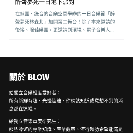
醉聲夢死一日地下派對
在練團、錄音的音樂空間舉辦的一日音樂節「醉
聲夢死林森北」加開第二舞台！除了本來邀請的
後搖、瞪鞋樂團，更邀請到環境、電子音樂人一
同助陣，預計這場一日活動將有 11 組音樂人輪番
上陣！ 「醉聲夢死林森北」6/11 於台北延聲音樂
舉辦，預期為一場閱讀全文 "音牆！酒醉！林森
北！11組音樂人相聚醉聲夢死一日地下派對"
關於 BLOW
給獨立音樂輕度愛好者：
所有新鮮有趣、光怪陸離、你應該知道或意想不到的消
息都在這裡。
給獨立音樂重度研究生：
那些冷僻的專業知識、產業觀察、流行趨勢希望能滿足