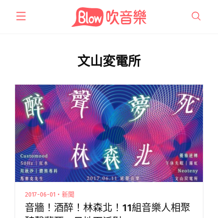
跳
至
主
要
內
文山変電所
容
2017-06-01・新聞
音牆！酒醉！林森北！11組音樂人相聚