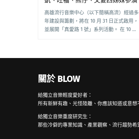
凱、旺福、熊仔、文夏四姊妹參演
高雄流行音樂中心（以下簡稱高流）經過多
年建設與籌劃，將在 10 月 31 日正式啟用，
並展開「真愛路 1 號」系列活動。 在 10 月
31 日的開幕式暨演唱會，將在 27 日開放民
眾索票入場。為增加開幕儀式之精彩程度及
豐富性，高流特於開幕閱讀全文 "高流
10/31開幕 演唱會邀請許富凱、旺福、熊
仔、文夏四姊妹參演"
關於 BLOW
給獨立音樂輕度愛好者：
所有新鮮有趣、光怪陸離、你應該知道或意想
給獨立音樂重度研究生：
那些冷僻的專業知識、產業觀察、流行趨勢希