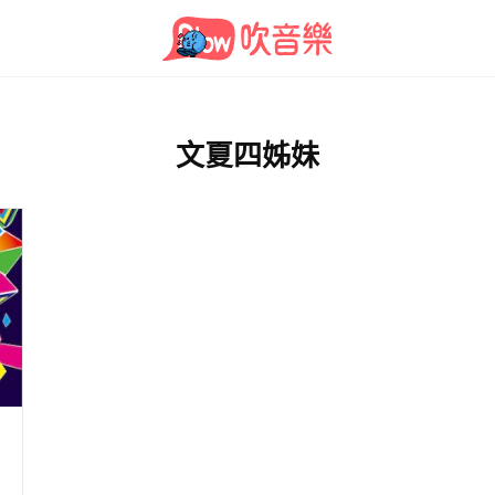
文夏四姊妹