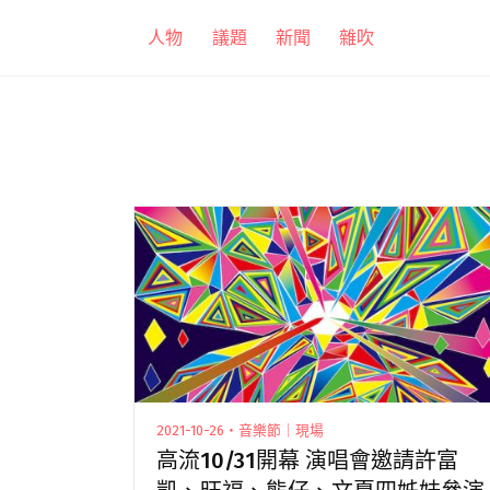
跳
人物
議題
新聞
雜吹
至
主
要
內
容
2021-10-26・音樂節｜現場
高流10/31開幕 演唱會邀請許富