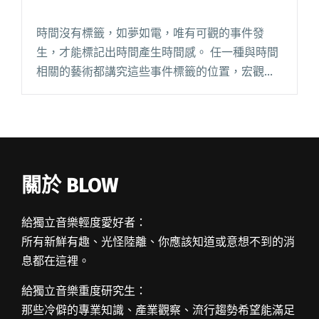
時間沒有標籤，如夢如電，唯有可觀的事件發
生，才能標記出時間產生時間感。 任一種與時間
相關的藝術都講究這些事件標籤的位置，宏觀來
說，戲劇裡主角被殺，電玩中魔王現身，放在哪
個位置中故事結構便有所不同，而和時間條件最
最密切的音樂藝術更可以頗析如何閱讀全文
"【轉行不如轉生】關於節奏"
關於 BLOW
給獨立音樂輕度愛好者：
所有新鮮有趣、光怪陸離、你應該知道或意想不到的消
息都在這裡。
給獨立音樂重度研究生：
那些冷僻的專業知識、產業觀察、流行趨勢希望能滿足