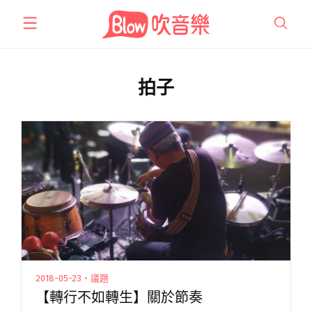
跳
至
主
要
內
拍子
容
2018-05-23・議題
【轉行不如轉生】關於節奏