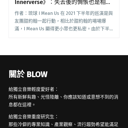
Innerverse》：失去後的惆悵也是相當
珍貴的情感
作者：琉球 I Mean Us 在 2021 下半年的巡演是與
友團甜約翰一起行動，相比於甜約翰的場場爆
滿，I Mean Us 顯得更小眾也更私密。由於下半
年的疫情狀況反覆無常，I Mean Us 這一次巡演
走得磕磕絆絆。四個月來刪刪減減，至閱讀全文
"尋找1%的人，I Mean Us談二專《Into
Innerverse》：失去後的惆悵也是相當珍貴的情
感"
關於 BLOW
給獨立音樂輕度愛好者：
所有新鮮有趣、光怪陸離、你應該知道或意想不到的消
息都在這裡。
給獨立音樂重度研究生：
那些冷僻的專業知識、產業觀察、流行趨勢希望能滿足