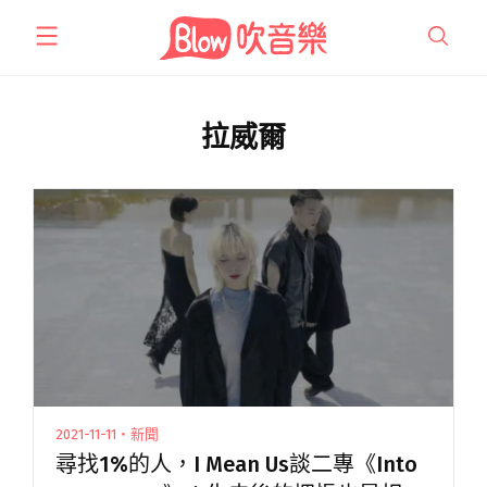
跳
至
主
要
內
拉威爾
容
2021-11-11・新聞
尋找1%的人，I Mean Us談二專《Into