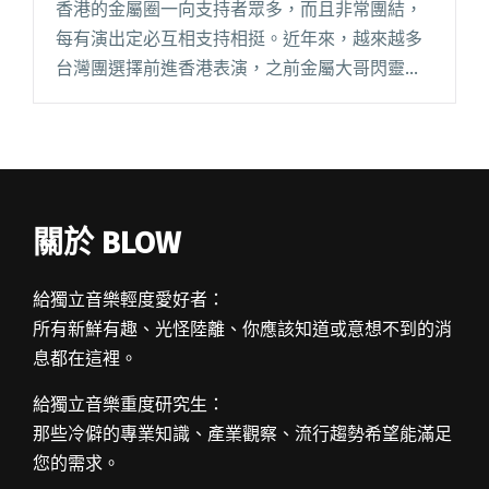
香港的金屬圈一向支持者眾多，而且非常團結，
每有演出定必互相支持相挺。近年來，越來越多
台灣團選擇前進香港表演，之前金屬大哥閃靈在
香港 Clockenflap 的演出便引起一陣轟動。 來自
台灣南投的黑金樂團（Black Metal）暴君 Blo閱
讀全文 "來自台灣南投的黑金惡魔 暴君《水沙漣
傳奇》專輯發表演唱會香港站"
關於 BLOW
給獨立音樂輕度愛好者：
所有新鮮有趣、光怪陸離、你應該知道或意想不到的消
息都在這裡。
給獨立音樂重度研究生：
那些冷僻的專業知識、產業觀察、流行趨勢希望能滿足
您的需求。