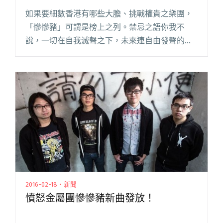
如果要細數香港有哪些大膽、挑戰權貴之樂團，
「慘慘豬」可謂是榜上之列。禁忌之語你我不
說，一切在自我滅聲之下，未來連自由發聲的機
會都沒有了，慘慘豬正是將我們所面對的那些暢
所欲言。搖滾樂最精闢的地方就是反映現實，歌
曲棒打樂迷之頭腦，反思音樂當中所閱讀全文
"慘慘豬新歌〈兵車行〉用港式粗話弄醒你的靈魂
！"
2016-02-18・新聞
憤怒金屬團慘慘豬新曲發放！