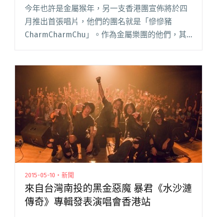
今年也許是金屬猴年，另一支香港團宣佈將於四
月推出首張唱片，他們的團名就是「慘慘豬
CharmCharmChu」。作為金屬樂團的他們，其
風格絕對是來得進取與激烈，就在情人節的晚
上，當大家仍沉醉在濃情蜜意中，他們發佈了首
支 EP《Majesti閱讀全文 "憤怒金屬團慘慘豬新曲
發放！"
2015-05-10・新聞
來自台灣南投的黑金惡魔 暴君《水沙漣
傳奇》專輯發表演唱會香港站