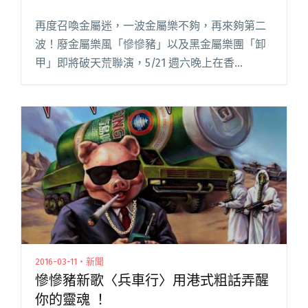
再度召喚金屬迷，一波金屬樂不夠，再來夠第二
波！廢金屬樂風「慘慘豬」以及黑金屬樂團「卸
甲」即將破天荒聯演，5/21 週六晚上在香
港 Hidden Agenda 聯袂登場，暖場樂團則由
Synergy 擔任。近日兩團都推出了他們的最新作
品，所以閱讀全文 "慘慘豬、卸甲聯演 金屬樂迷
來開趴"
2016-03-11・新聞
慘慘豬新歌〈兵車行〉用港式粗話弄醒
你的靈魂 ！