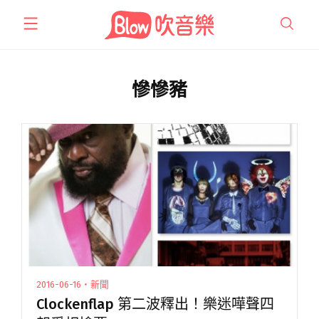
跳
至
主
要
內
慘慘豬
容
2016-06-16・新聞
Clockenflap 第二波釋出！樂迷嘩聲四