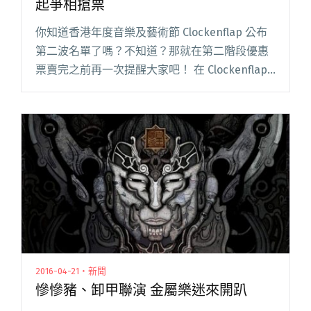
起爭相搶票
你知道香港年度音樂及藝術節 Clockenflap 公布
第二波名單了嗎？不知道？那就在第二階段優惠
票賣完之前再一次提醒大家吧！ 在 Clockenflap
釋出第一波名單（除了有 Sigur Ros、Foals、
Jose Gonazles、閱讀全文 "Clockenflap 第二波
釋出！樂迷嘩聲四起爭相搶票"
2016-04-21・新聞
慘慘豬、卸甲聯演 金屬樂迷來開趴