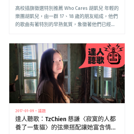
高校插旗徵選特別推薦 Who Cares 胡凱兒 年輕的
樂團胡凱兒，由一群 17、18 歲的朋友組成，他們
的歌曲有著特別的早熟氣質，象徵著他們已經準
備好用音樂和群眾溝通。雖然主唱很懊惱演出的
日子感冒了，但是他盡力表現的誠懇心態已經感
動觀眾。閱讀全文 "現場直擊：The Next Big
Thing 大團誕生 開發場 2"
2017-01-09・議題
達人聽歌：TzChien 慈謙〈寂寞的人都
養了一隻貓〉的弦樂搭配讓她富含情感