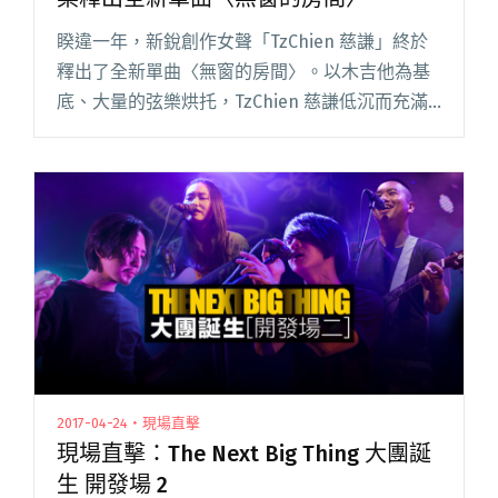
睽違一年，新銳創作女聲「TzChien 慈謙」終於
釋出了全新單曲〈無窗的房間〉。以木吉他為基
底、大量的弦樂烘托，TzChien 慈謙低沉而充滿
磁性的獨特語調，娓娓道出住在都市狹小房間裡
的人們，沒有窗戶、出口的苦悶心情。 主歌以英
文陳述外在事閱讀全文 "混合台語、英文雙聲道
TzChien慈謙溫柔釋出全新單曲〈無窗的房間〉"
2017-04-24・現場直擊
現場直擊：The Next Big Thing 大團誕
生 開發場 2