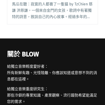
的歌聲更顯動人
馬瓜在聽：寂寞的人都養了一隻貓 by TzChien 慈
謙 洪慈謙，一個來自金門的女孩，歌詞中有著獨
特的詩意，敘說自己的內心故事。經過多年的準
備，獨立發行了《生而為人的故事》，每一首歌
皆有細膩的編曲，透過弦樂的搭配，讓她富含情
感的歌聲更顯動閱讀全文 "達人聽歌：TzChien 慈
謙〈寂寞的人都養了一隻貓〉的弦樂搭配讓她富
含情感的歌聲更顯動人"
關於 BLOW
給獨立音樂輕度愛好者：
所有新鮮有趣、光怪陸離、你應該知道或意想不到的消
息都在這裡。
給獨立音樂重度研究生：
那些冷僻的專業知識、產業觀察、流行趨勢希望能滿足
您的需求。