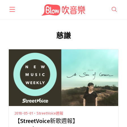
跳
至
主
要
內
慈謙
容
2018-05-01・StreetVoice週報
【StreetVoice新歌週報】