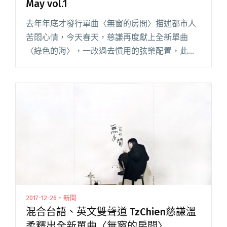
May vol.1
去年年底才發行單曲〈無窗的房間〉描述都市人
苦悶心情，今天春天，慈謙再度獻上全新單曲
〈綠色的海〉，一改過去慣用的弦樂配置，此曲
以木吉他與打擊樂器貫穿，以效果器與一只喇叭
撐起歌曲的風格，甩開不插電民謠的樸質，承續
TzChien 慈謙最初的魔幻閱讀全文
"【StreetVoice新歌週報】 May vol.1"
2017-12-26・新聞
混合台語、英文雙聲道 TzChien慈謙溫
柔釋出全新單曲〈無窗的房間〉