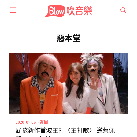
跳
至
主
要
內
惡本堂
容
2020-01-08・新聞
屁孩新作首波主打〈主打歌〉 邀蔡佩