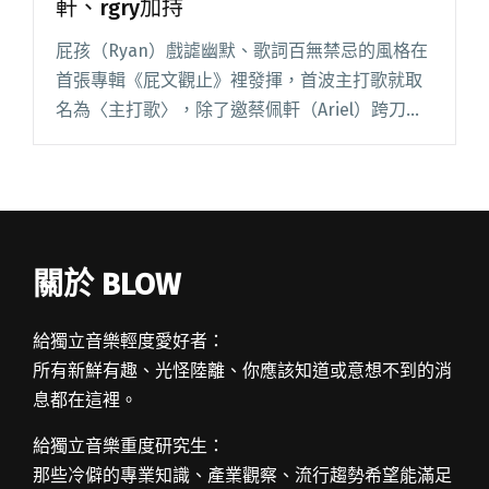
軒、rgry加持
屁孩（Ryan）戲謔幽默、歌詞百無禁忌的風格在
首張專輯《屁文觀止》裡發揮，首波主打歌就取
名為〈主打歌〉，除了邀蔡佩軒（Ariel）跨刀對
唱，好友熊仔也在 MV 裡驚喜現身。 有趣的是，
熊仔在 MV 裡從頭睡到尾，根本被當作「背景
人」，對於這閱讀全文 "屁孩新作首波主打〈主
打歌〉 邀蔡佩軒、rgry加持"
關於 BLOW
給獨立音樂輕度愛好者：
所有新鮮有趣、光怪陸離、你應該知道或意想不到的消
息都在這裡。
給獨立音樂重度研究生：
那些冷僻的專業知識、產業觀察、流行趨勢希望能滿足