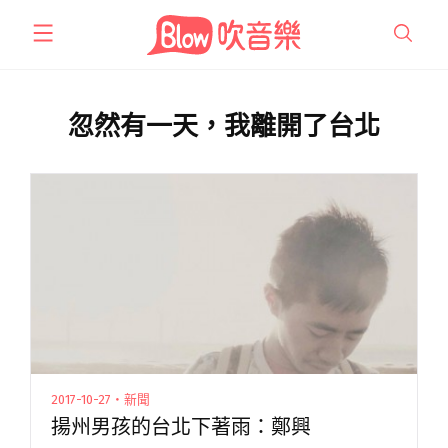
跳
至
主
要
內
忽然有一天，我離開了台北
容
2017-10-27・新聞
揚州男孩的台北下著雨：鄭興