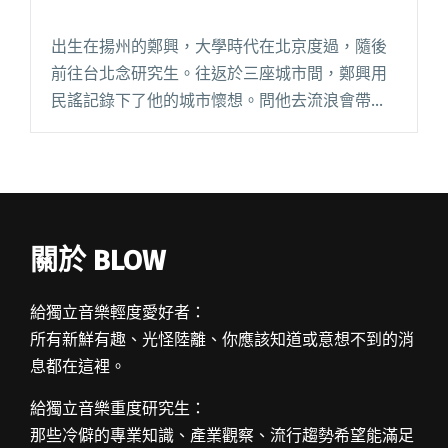
出生在揚州的鄭興，大學時代在北京度過，隨後
前往台北念研究生。往返於三座城市間，鄭興用
民謠記錄下了他的城市懷想。問他去流浪會帶哪
三張唱片，他答巴奈的《泥娃娃》、陳小霞的
《哈雷媽媽》以及 Pink Floyd 的《The Wall》。
揚州男孩閱讀全文 "揚州男孩的台北下著雨：鄭
興"
關於 BLOW
給獨立音樂輕度愛好者：
所有新鮮有趣、光怪陸離、你應該知道或意想不到的消
息都在這裡。
給獨立音樂重度研究生：
那些冷僻的專業知識、產業觀察、流行趨勢希望能滿足