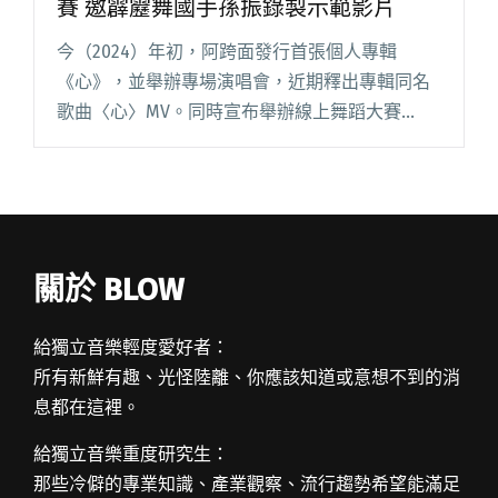
賽 邀霹靂舞國手孫振錄製示範影片
今（2024）年初，阿跨面發行首張個人專輯
《心》，並舉辦專場演唱會，近期釋出專輯同名
歌曲〈心〉MV。同時宣布舉辦線上舞蹈大賽
「Dance your heart out 跳出你的《心》」，邀
請網友切磋舞技，也特別邀請到甫登奧運殿堂的
台灣霹靂舞閱讀全文 "阿跨面釋出〈心〉MV 發起
線上舞蹈大賽 邀霹靂舞國手孫振錄製示範影片"
關於 BLOW
給獨立音樂輕度愛好者：
所有新鮮有趣、光怪陸離、你應該知道或意想不到的消
息都在這裡。
給獨立音樂重度研究生：
那些冷僻的專業知識、產業觀察、流行趨勢希望能滿足