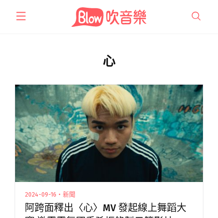
跳
至
主
要
內
心
容
2024-09-16・新聞
阿跨面釋出〈心〉MV 發起線上舞蹈大