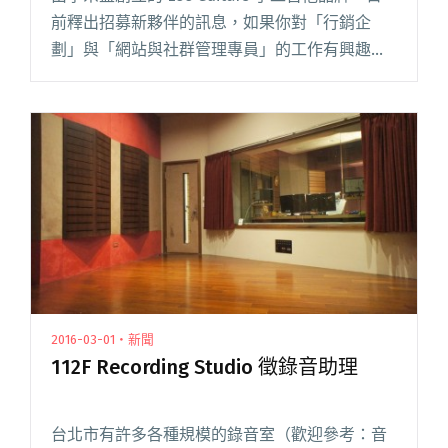
前釋出招募新夥伴的訊息，如果你對「行銷企
劃」與「網站與社群管理專員」的工作有興趣
（詳細工作內容請見下文），並且對於解決問題
充滿鬥志、對生活充滿熱情，請將自傳與履歷
（應徵「網站與社群管理閱讀全文 "徵才快報！
手工吉他品牌 Lee Guitars 李吉他招募新工作夥
伴"
2016-03-01・新聞
112F Recording Studio 徵錄音助理
台北市有許多各種規模的錄音室（歡迎參考：音