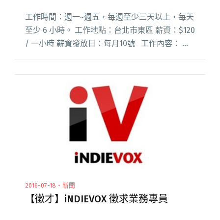
工作時間：週一~週五，每週至少三天以上，每天
至少 6 小時。 工作地點：台北市東區 薪資：$120
/ 一小時 薪資發放日：每月10號 工作內容： 網
站營運協助、業務報表製作、行政文書…等其他
交辦事務 徵才條件：閱讀全文 "StreetVoice 徵
工讀生（職缺已關閉）"
2016-07-18・新聞
【徵才】iNDIEVOX 徵求業務專員