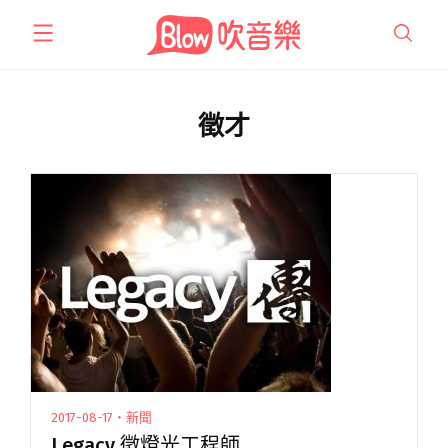
跳
至
主
要
內
徵才
容
2017-08-17・新聞
Legacy 徵燈光工程師