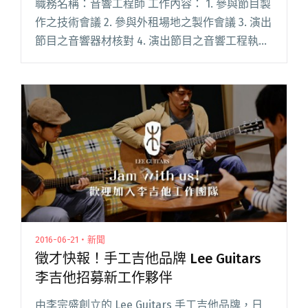
職務名稱：音響工程師 工作內容： 1. 參與節目製
作之技術會議 2. 參與外租場地之製作會議 3. 演出
節目之音響器材核對 4. 演出節目之音響工程執行
5. 外租節目現場技術管理 6. 場館音響器材之日常
維護與保養 職務名稱閱讀全文 "Legacy
Taichung 台中徵工程人才"
2016-06-21・新聞
徵才快報！手工吉他品牌 Lee Guitars
李吉他招募新工作夥伴
由李宗盛創立的 Lee Guitars 手工吉他品牌，日