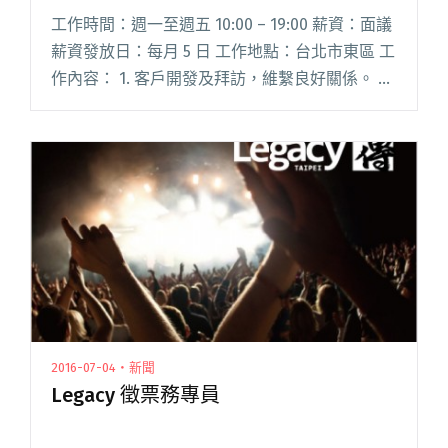
工作時間：週一至週五 10:00 – 19:00 薪資：面議
薪資發放日：每月 5 日 工作地點：台北市東區 工
作內容： 1. 客戶開發及拜訪，維繫良好關係。 2.
音樂推薦與粉絲頁經營。 3. 資料蒐集與上架。 4.
報表處理閱讀全文 "【徵才】iNDIEVOX 徵求業務
專員"
2016-07-04・新聞
Legacy 徵票務專員