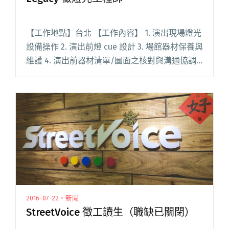
【工作地點】台北 【工作內容】 1. 演出現場燈光
設備操作 2. 演出前燈 cue 設計 3. 場館器材保養與
維護 4. 演出前器材清單/圖面之核對與溝通協調
5. 演出前技術會議之安排與參與 【徵才條件】 ※
需有良好溝通協調能力、細心負閱讀全文
"Legacy 徵燈光工程師"
2016-07-22・新聞
StreetVoice 徵工讀生（職缺已關閉）