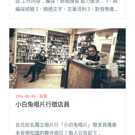
段 工作內容：編採、新聞撰寫 能力需求： 1、具
編採經驗 2、精通文字、文筆流利 3、對音樂產業
敏銳 4、有網路媒體操作經驗 加分條件： 1、具
備英文讀寫與對話能力 2、對獨立音樂有熱忱 3閱
讀全文 "徵才快訊：Blow 吹音樂需要你！（職缺
已關閉）"
2014-08-06・新聞
小白兔唱片行徵店員
台北知名獨立唱片行「小白兔唱片」徵求具備基
本音樂知識的夥伴兩位！徵人公告如下：