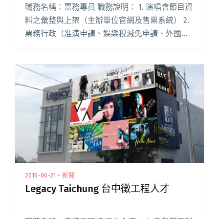
職務名稱：票務專員 職務說明： 1. 演唱會節目資
料之彙整與上架（主辦單位官網及售票系統） 2.
票務行政（准演申請、娛樂稅減免申請、外國演
出者之來台工作文件申請） 3. 每日售票報表管理
4. 現場售票（配合演唱會時間於演出前 2 小時開
閱讀全文 "Legacy 徵票務專員"
2016-06-21・新聞
Legacy Taichung 台中徵工程人才