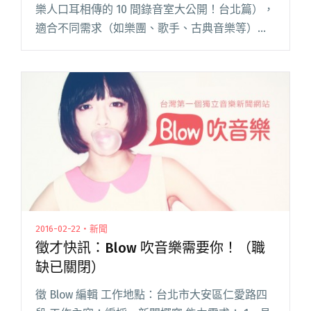
樂人口耳相傳的 10 間錄音室大公開！台北篇），
適合不同需求（如樂團、歌手、古典音樂等）的
錄音製作。如果你具備相關的音樂與錄音技能，
並且對錄音工作有興趣與憧憬，112F Recording
Stud閱讀全文 "112F Recording Studio 徵錄音助
理"
2016-02-22・新聞
徵才快訊：Blow 吹音樂需要你！（職
缺已關閉）
徵 Blow 編輯 工作地點：台北市大安區仁愛路四