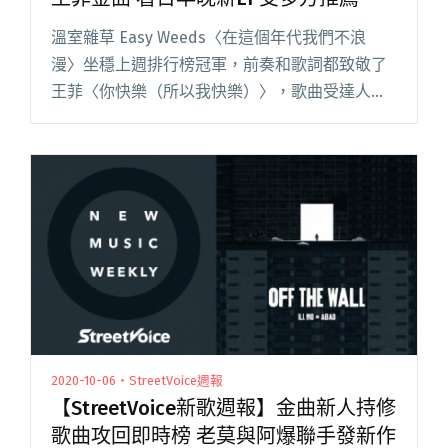
溫室雜草 Easy Weeds〈在這個年代我們不浪
漫〉坐穩上週排行榜冠軍，前奏和歌詞都致敬了
王菲〈你快樂（所以我快樂）〉，歌曲受達人
Han Chen 推薦：「錯置具體與虛擬的時空，以
過去的符號觸及當代的情感。」同樣收穫不少顆
愛心的還有 ゲ閱讀全文 "【StreetVoice新歌週
報】溫室雜草致敬王菲金曲 看日早晚新EP受多方
推薦"
2020-10-06・StreetVoice週報
【StreetVoice新歌週報】金曲新人持修
歌曲攻回即時榜 老莫與阿爆聯手發新作