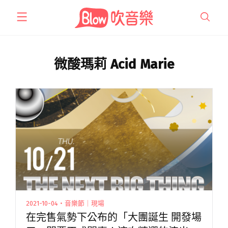
跳
至
主
要
內
微酸瑪莉 Acid Marie
容
2021-10-04・音樂節｜現場
在完售氣勢下公布的「大團誕生 開發場