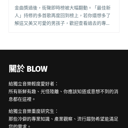
金曲獎過後，街聲即時榜被大幅翻動。「最佳新
人」持修的多首歌再度回到榜上，若你還想多了
解這又美又可愛的男孩子，歡迎查看過去的專
訪；奪下三項大獎的阿爆（阿仍仍），上週也與
老莫 ILL MO 釋出了合作新曲〈OFF THE
WALL〉，猜看看裡頭閱讀全文 "【StreetVoice新
歌週報】金曲新人持修歌曲攻回即時榜 老莫與阿
爆聯手發新作"
關於 BLOW
給獨立音樂輕度愛好者：
所有新鮮有趣、光怪陸離、你應該知道或意想不到的消
息都在這裡。
給獨立音樂重度研究生：
那些冷僻的專業知識、產業觀察、流行趨勢希望能滿足
您的需求。