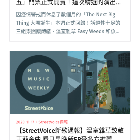
五」門票正式開賣！這次精選的演出陣
容有……?
因疫情警戒而休息了數個月的「The Next Big
Thing 大團誕生」本週正式回歸！話題性十足的
三組樂團餵飽豬、溫室雜草 Easy Weeds ​和魚條
樂團 Fish Stick 即將於 10 月 7 日登上 Legacy 舞
台，表演閱讀全文 "在完售氣勢下公布的「大團
誕生 開發場五」門票正式開賣！這次精選的演出
陣容有……?"
2020-11-17・StreetVoice週報
【StreetVoice新歌週報】溫室雜草致敬
王菲金曲 看日早晚新EP受多方推薦