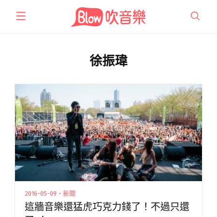
跳
至
主
要
內
徐振瑋
容
2016-05-09・新聞
這牆音樂還猛虎巧克力錢了！不過只還