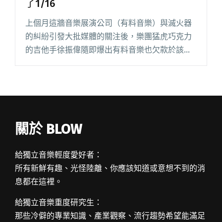
了1/16
上個月這牆音樂展演公司（有料音樂）與滅火器
的糾紛引發大批媒體的關注後，樂團猛虎巧克力
的吉他手徐振偉隨即爆出有料音樂也欠款於該團
的內幕消息，並指稱積欠版稅達 637276 元，替整
體事件雪上加霜。雖當初傅鉛文和祝驪雯不久即
現身留言回應，並表示閱讀全文 "這牆音樂還猛
虎巧克力錢了！不過只還了1/16"
關於 BLOW
給獨立音樂輕度愛好者：
所有新鮮有趣、光怪陸離、你應該知道或意想不到的消
息都在這裡。
給獨立音樂重度研究生：
那些冷僻的專業知識、產業觀察、流行趨勢希望能滿足