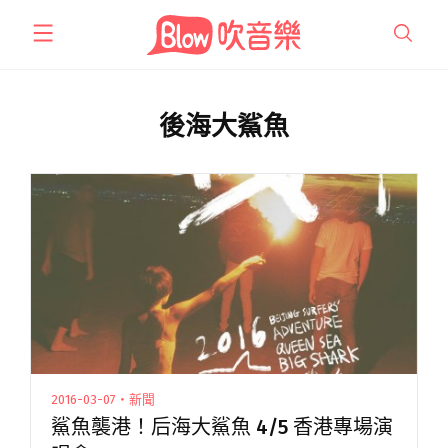
跳
至
主
要
內
後海大鯊魚
容
2016-03-07・新聞
鯊魚襲港！后海大鯊魚 4/5 香港專場演