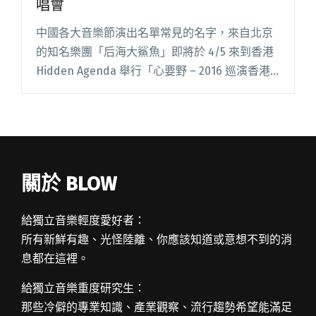
唱會
中國各大音樂節演出名單常見的名字，來自北京
的知名樂團「后海大鯊魚」即將於 4/5 來到香港
Hidden Agenda 舉行「心要野 – 2016 巡演香港
站」專場演唱會。這是樂團繼 2013 年後，事隔三
年再度訪港。 作為中國閱讀全文 "鯊魚襲港！后
海大鯊魚 4/5 香港專場演唱會"
關於 BLOW
給獨立音樂輕度愛好者：
所有新鮮有趣、光怪陸離、你應該知道或意想不到的消
息都在這裡。
給獨立音樂重度研究生：
那些冷僻的專業知識、產業觀察、流行趨勢希望能滿足