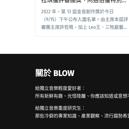
拉琪獲評審團獎、阿通伯獲特別貢
獻獎
2022 年，第 13 屆金音創作獎於今日
（9/15）下午公布入圍名單。由主席本屆評
審團主席許哲珮，加上 Leo王、三牲獻藝、
恐龍的皮、血肉果汁機，共 5 位具有重要意
義與代表作的獨立音樂人，在臺北流行音樂
中心表演廳的入口揭獎。其中三組音樂閱讀
全文 "2022年第13屆金音獎入圍名單 珂拉琪
獲評審團獎、阿通伯獲特別貢獻獎"
關於 BLOW
給獨立音樂輕度愛好者：
所有新鮮有趣、光怪陸離、你應該知道或意想
給獨立音樂重度研究生：
那些冷僻的專業知識、產業觀察、流行趨勢希