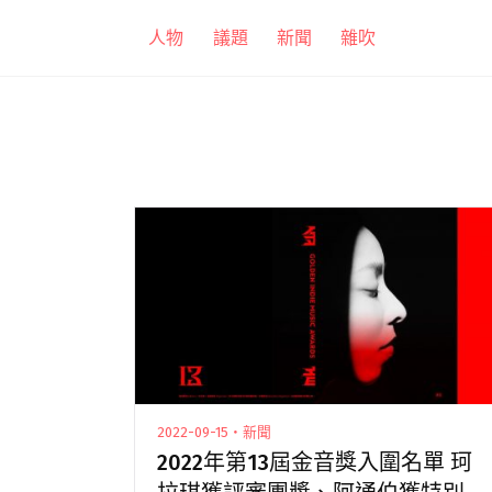
跳
人物
議題
新聞
雜吹
至
主
要
內
容
2022-09-15・新聞
2022年第13屆金音獎入圍名單 珂