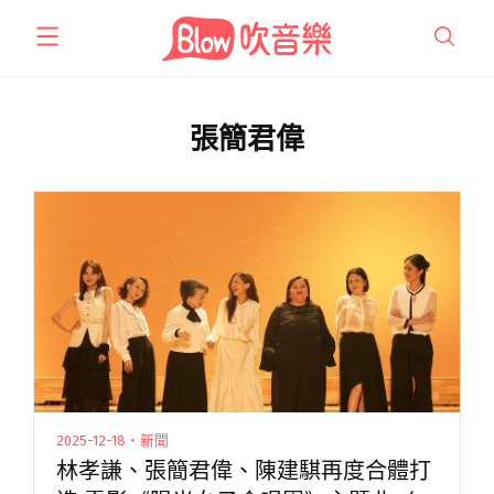
跳
至
主
要
內
張簡君偉
容
2025-12-18・新聞
林孝謙、張簡君偉、陳建騏再度合體打