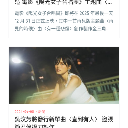
造 電影《陽光女子合唱團》主題曲〈再
見的時候〉
電影《陽光女子合唱團》即將在 2025 年最後一天
12 月 31 日正式上映，其中一首再見版主題曲〈再
見的時候〉由〈有一種悲傷〉創作製作金三角林
孝謙（作詞）、張簡君偉（作曲）、陳建騏（製
作）組合再度聯手打造，邀來曾以〈同款〉獲得
金馬最佳原閱讀全文 "林孝謙、張簡君偉、陳建
騏再度合體打造 電影《陽光女子合唱團》主題曲
〈再見的時候〉"
2024-04-08・新聞
吳汶芳將發行新單曲〈直到有人〉 邀張
簡君偉操刀製作