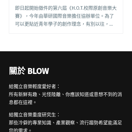
即日起開始徵件的第六屆《H.O.T.校際原創音樂大
賽》，今年由華研國際音樂擔任協辦單位。為了
可以更貼近青年學子的創作理念，有別以往，特
別邀請了林宥嘉擔任學級長，希望藉由林宥嘉自
身的經驗，以學級長的身分，鼓勵所有具備創作
才能以及夢想的同學們報閱讀全文 "報名即有機
會與華研簽約 H.O.T校際原創音樂大賽徵件中"
關於 BLOW
給獨立音樂輕度愛好者：
所有新鮮有趣、光怪陸離、你應該知道或意想不到的消
息都在這裡。
給獨立音樂重度研究生：
那些冷僻的專業知識、產業觀察、流行趨勢希望能滿足
您的需求。