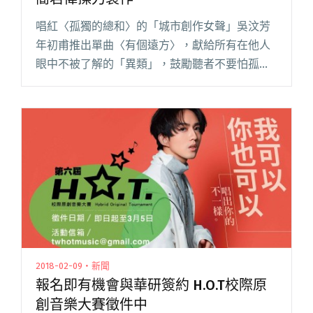
唱紅〈孤獨的總和〉的「城市創作女聲」吳汶芳
年初甫推出單曲〈有個遠方〉，獻給所有在他人
眼中不被了解的「異類」，鼓勵聽者不要怕孤
獨、勇敢做自己，歌詞一句「異類成群，異常高
興」，在網路掀起一股「我異類我驕傲」的共
鳴，更將她冠上「孤獨系歌手」之稱。閱讀全文
"吳汶芳將發行新單曲〈直到有人〉 邀張簡君偉
操刀製作"
2018-02-09・新聞
報名即有機會與華研簽約 H.O.T校際原
創音樂大賽徵件中