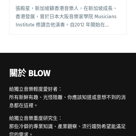
定要是最好的100分，90分是完全沒有
張殿星，新加坡籍香港音樂人，在新加坡成長、
意義的」
香港發展，曾於日本大阪音樂家學院 Musicians
Institute 修讀吉他演奏。自2012 年開始在
StreetVoice 發表多首作品，漸漸受到各方關注，
入選首屆香港大團誕生，並發行數位閱讀全文
"樂手研究室：專訪 Din Cheung 張殿星「只有
100分與不是100分，要做就一定要是最好的100
分，90分是完全沒有意義的」"
關於 BLOW
給獨立音樂輕度愛好者：
所有新鮮有趣、光怪陸離、你應該知道或意想不到的消
息都在這裡。
給獨立音樂重度研究生：
那些冷僻的專業知識、產業觀察、流行趨勢希望能滿足
您的需求。