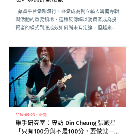
募資平台漸趨流行，逐漸成為獨立藝人籌備專輯
與活動的重要領地，這種反傳統以消費者成為投
資者的模式到底成效如何尚未有定論，但越來越
多獨立藝人願意踏出第一步嘗試，這次輪到星加
坡的 Singer-songwriter 張殿星 D閱讀全文 "張
殿星 D’in Cheung 新專輯《完全變態》募資計劃
啟動"
2014-09-23・新聞
樂手研究室：專訪 Din Cheung 張殿星
「只有100分與不是100分，要做就一