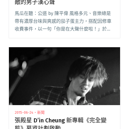
敵的男子漢心聲
馬瓜在聽：公道 by 陳平偉 風格多元、音樂總是
帶有濃厚台味與爽感的茄子蛋主力，搭配因修車
收費事件，以一句「你是在大聲什麼啦！」於新
聞與網路竄紅的陳平偉擔綱主唱，唱出講求公
道、堅持正義無敵的男子漢心聲。腦袋中總是有
著許多獨特點子的茄子蛋，透閱讀全文 "達人聽
歌：陳平偉〈公道〉唱出正義無敵的男子漢心聲"
2015-06-24・新聞
張殿星 D’in Cheung 新專輯《完全變
態》募資計劃啟動