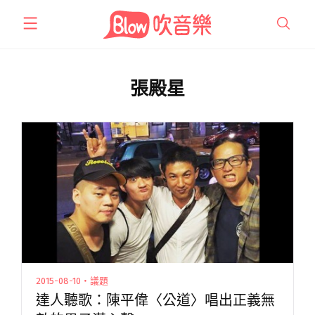
跳
至
主
要
內
張殿星
容
2015-08-10・議題
達人聽歌：陳平偉〈公道〉唱出正義無