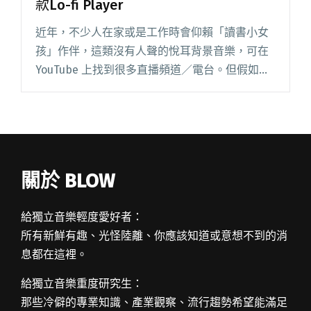
款Lo-fi Player
近年，不少人在家或是工作時會仰賴「讀書小女
孩」作伴，這類沒有人聲的悅耳背景音樂，可在
YouTube 上找到很多直播頻道／電台。但假如聽
不夠，還想要編輯出類似聲響的話，或許可以試
看 Lo-fi Player 這個程式。 Lo-fi Play閱讀全文
"想要編輯自己的Lo-fi Beat？ 請試看這款Lo-fi
Player"
關於 BLOW
給獨立音樂輕度愛好者：
所有新鮮有趣、光怪陸離、你應該知道或意想不到的消
息都在這裡。
給獨立音樂重度研究生：
那些冷僻的專業知識、產業觀察、流行趨勢希望能滿足