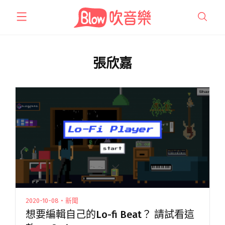
跳
至
主
要
內
張欣嘉
容
2020-10-08・新聞
想要編輯自己的Lo-fi Beat？ 請試看這