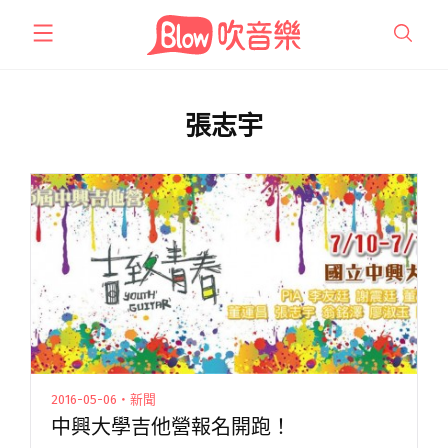
跳
至
主
要
內
張志宇
容
2016-05-06・新聞
中興大學吉他營報名開跑！