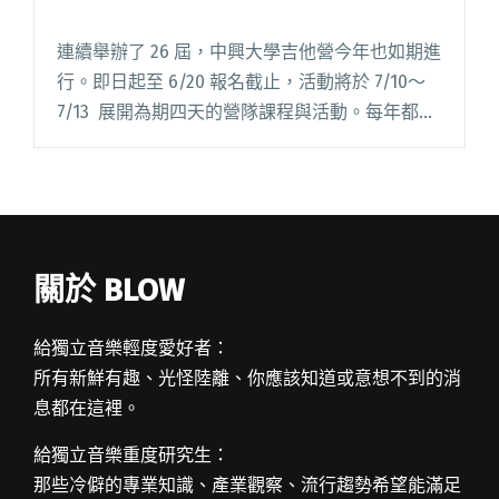
連續舉辦了 26 屆，中興大學吉他營今年也如期進
行。即日起至 6/20 報名截止，活動將於 7/10～
7/13 展開為期四天的營隊課程與活動。每年都極
力邀請龐大專業的師資陣容，這次當然也不遑多
讓，包括有吉他詩人與台灣指彈先驅之稱的董運
昌老閱讀全文 "中興大學吉他營報名開跑！"
關於 BLOW
給獨立音樂輕度愛好者：
所有新鮮有趣、光怪陸離、你應該知道或意想不到的消
息都在這裡。
給獨立音樂重度研究生：
那些冷僻的專業知識、產業觀察、流行趨勢希望能滿足