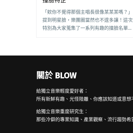
撞臉特企
「欸你不覺得那個主唱長很像某某某嗎？」
提到明星臉，樂團圈當然也不遑多讓！這次
特別為大家蒐集了一系列有趣的撞臉名單，
所有你想得到、想不到的人都可能出現，現
在先讓我們從簡單的部分著手： 相似度
50% 他們的「神韻」相似。沒錯，這個形
容詞就是閱讀全文 "請選取含有____的圖
片 樂團名人撞臉特企"
關於 BLOW
給獨立音樂輕度愛好者：
所有新鮮有趣、光怪陸離、你應該知道或意想
給獨立音樂重度研究生：
那些冷僻的專業知識、產業觀察、流行趨勢希