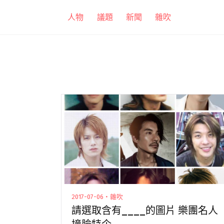
跳
人物
議題
新聞
雜吹
至
主
要
內
容
2017-07-06・雜吹
請選取含有____的圖片 樂團名人