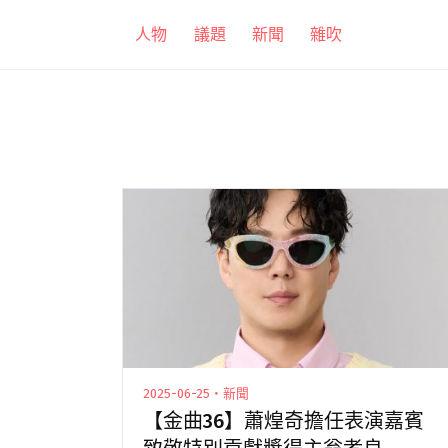
跳
人物
議題
新聞
雜吹
至
主
要
內
容
2025-06-25・新聞
【金曲36】蕭煌奇擔任表演嘉賓