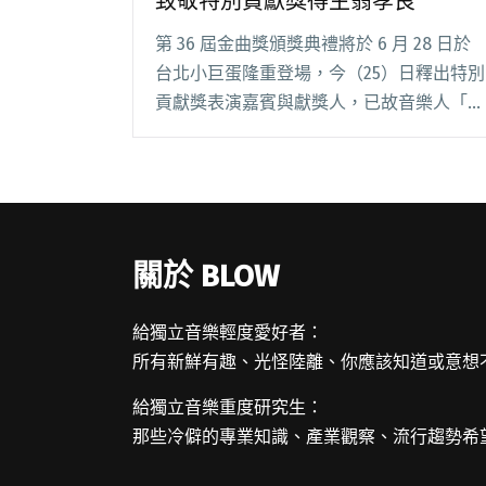
致敬特別貢獻獎得主翁孝良
第 36 屆金曲獎頒獎典禮將於 6 月 28 日於
台北小巨蛋隆重登場，今（25）日釋出特別
貢獻獎表演嘉賓與獻獎人，已故音樂人「馬
爺」馬兆駿獲得第二座金曲獎榮耀，多年好
友巫啟賢將以獻獎人身分站上金曲舞台，馬
兆駿是華語流行音樂的重要推手，無論創閱
讀全文 "【金曲36】蕭煌奇擔任表演嘉賓 致
敬特別貢獻獎得主翁孝良"
關於 BLOW
給獨立音樂輕度愛好者：
所有新鮮有趣、光怪陸離、你應該知道或意想
給獨立音樂重度研究生：
那些冷僻的專業知識、產業觀察、流行趨勢希