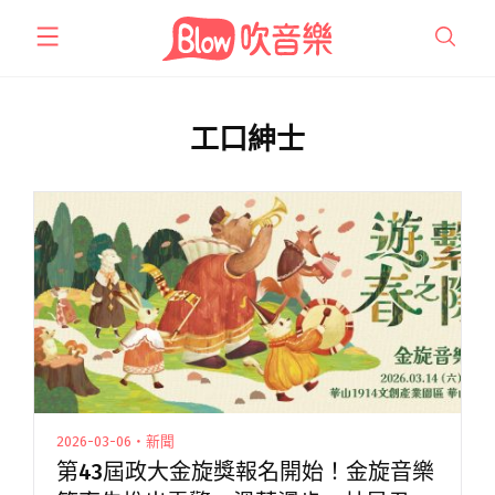
跳
至
主
要
內
工口紳士
容
2026-03-06・新聞
第43屆政大金旋獎報名開始！金旋音樂