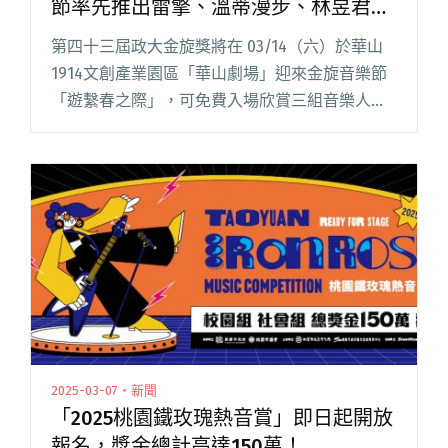
節率先推出雷擎、溫蒂漫步、林昱君等
陣容回饋參賽者
第四十三屆政大金旋獎將在 03/14（六）於華山
1914文創產業園區「華山劇場」迎來金旋音樂節
「遊繫春之際」，可免費入場欣賞三組音樂人及
兩組共演組合，歡迎喜歡音樂的你一同共襄盛
舉！ 金旋音樂節主要精神為回饋參賽者，匯集歷
屆參賽者及音樂人前輩閱讀全文 "第43屆政大金
旋獎報名開始！金旋音樂節率先推出雷擎、溫蒂
漫步、林昱君等陣容回饋參賽者"
2025-03-07・新聞
「2025桃園鐵玫瑰熱音賞」即日起開放
報名，獎金總計高達150萬！