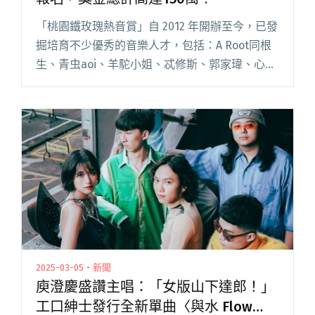
「桃園鐵玫瑰熱音賞」自 2012 年開辦至今，已發
掘培育不少優秀的音樂人才，包括：A Root同根
生、青虫aoi、羊駝小姐、忒修斯、郭家瑋、心頭
肉MindBodySoul、後站人、工口紳士等。 今年
也已開放報名，總獎金高達 150 萬，不限閱讀全
文 "「2025桃園鐵玫瑰熱音賞」即日起開放報
名，獎金總計高達150萬！"
2025-03-05・新聞
庾澄慶盛讚主唱：「女版山下達郎！」
工口紳士發行全新單曲〈與水 Flow