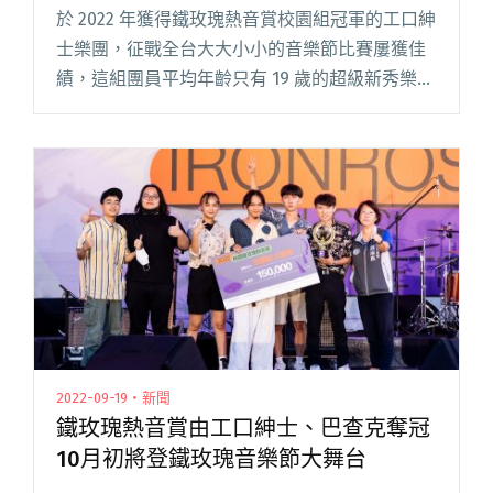
於 2022 年獲得鐵玫瑰熱音賞校園組冠軍的工口紳
士樂團，征戰全台大大小小的音樂節比賽屢獲佳
績，這組團員平均年齡只有 19 歲的超級新秀樂
團，在今年發行了首張全創作 EP《Dazzle
World！》。 城市科大科班出身的工口紳士，除
了自行閱讀全文 "鐵玫瑰熱音賞校園組冠軍工口
紳士 釋出首張創作EP《Dazzle World！》"
2022-09-19・新聞
鐵玫瑰熱音賞由工口紳士、巴查克奪冠
10月初將登鐵玫瑰音樂節大舞台