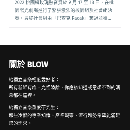
2022 桃園鐵玫瑰熱音賞於 9 月 17 至 18 日，在桃
園陽光劇場進行了緊張激烈的校園組及社會組決
賽，最終社會組由「巴查克 Pacak」奪冠並獲得
40 萬元獎金，校園組則由「工口紳士」拿下冠軍
並可獲得 15 萬元獎金。其他得獎團隊有閱讀全文
"鐵玫瑰熱音賞由工口紳士、巴查克奪冠 10月初
將登鐵玫瑰音樂節大舞台"
關於 BLOW
給獨立音樂輕度愛好者：
所有新鮮有趣、光怪陸離、你應該知道或意想不到的消
息都在這裡。
給獨立音樂重度研究生：
那些冷僻的專業知識、產業觀察、流行趨勢希望能滿足
您的需求。