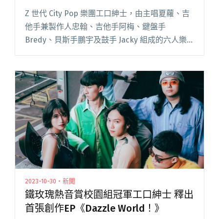
Like Water〉
Z 世代 City Pop 樂團工口紳士，由主唱夏蘿、吉
他手兼製作人忠翰、吉他手阿梅、鍵盤手
Bredy、貝斯手鵬宇及鼓手 Jacky 組成的六人樂
團，全員身兼音樂人及全職大學生身份。 工口紳
士的團員相識於城市科大流行音樂學系，當初是
因為系閱讀全文 "庾澄慶盛讚主唱：「女版山下
達郎！」 工口紳士發行全新單曲〈與水 Flow Like
Water〉"
2023-10-30・新聞
鐵玫瑰熱音賞校園組冠軍工口紳士 釋出
首張創作EP《Dazzle World！》