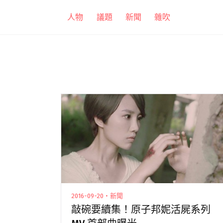
跳
人物
議題
新聞
雜吹
至
主
要
內
容
2016-09-20・新聞
敲碗要續集！原子邦妮活屍系列