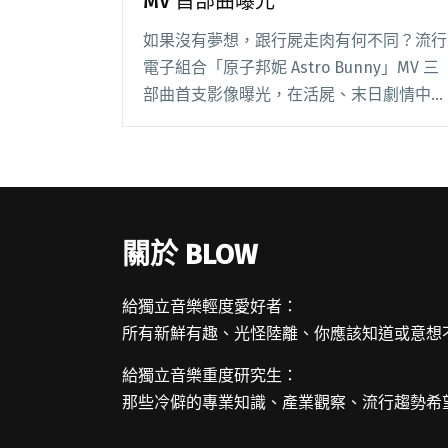
MV 首部曲曝光
如果沒有夢想，跟行屍走肉有何不同？流行
電子組合「原子邦妮 Astro Bunny」MV 三
部曲首支影像曝光，在活屍、末日劇情中，
反映現實人性與真實生活！ 為準備預計於
年底推出的新專輯，原子邦妮以《天亮之
前》三部曲作為暖身。取材自「陰屍路」、
閱讀全文 "敲碗要續集！原子邦妮活屍系列
MV 首部曲曝光"
關於 BLOW
給獨立音樂輕度愛好者：
所有新鮮有趣、光怪陸離、你應該知道或意想
給獨立音樂重度研究生：
那些冷僻的專業知識、產業觀察、流行趨勢希