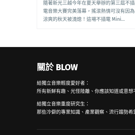
隨著新光三越今年在夏天舉辦的第三屆不插
電音樂大賽完美落幕，搖滾熱情可沒有因為
涼爽的秋天被澆熄！這場不插電 Mini
Concert 邀請今年總決賽前三名與人氣獎參
賽者與粉絲近距離互動，為歌迷們魅力開
唱！ 還在回味今年舉辦的第三屆不插電音
樂大閱讀全文 "輕搖滾最終回 不插電 Mini
concert 零距離魅力開唱"
關於 BLOW
給獨立音樂輕度愛好者：
所有新鮮有趣、光怪陸離、你應該知道或意想
給獨立音樂重度研究生：
那些冷僻的專業知識、產業觀察、流行趨勢希