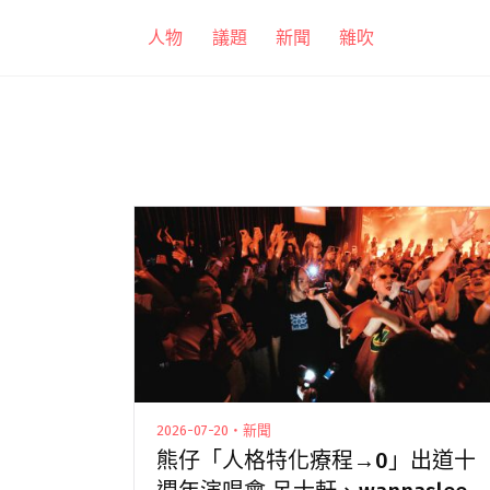
跳
人物
議題
新聞
雜吹
至
主
要
內
容
2026-07-20・新聞
熊仔「人格特化療程→0」出道十