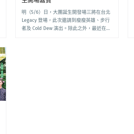
生開場嘉賓
明（5/6）日，大團誕生開發場三將在台北
Legacy 登場，此次邀請到瘦瘦英雄、步行
者及 Cold Dew 演出。除此之外，最近在網
路上造成話題的神曲〈走建國路回家但後座
少ㄌ泥〉，原唱者多多更將擔任開場嘉賓，
請你各位身邊的暈船仔朝聖。 台閱讀全文
"暈船神曲爆紅 多多受邀5/6大團誕生開場
嘉賓"