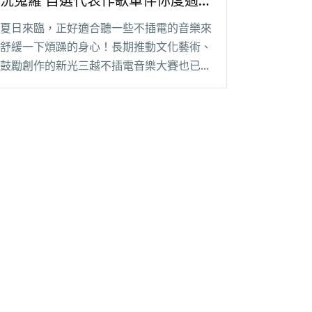
況蒐羅 自選代表作歌單伴你度過
夏日午後
夏日來臨，正好適合聽一些不插電的音樂來
舒緩一下煩躁的身心！長期推動文化藝術、
鼓勵創作的新光三越不插電音樂大賽也已經
開放徵件囉！活動期望透過不插電的表演形
式來鼓勵原創音樂，呈現音樂最原始的風
貌，自 2013 年開辦以來，挖掘了許多優秀
的音樂人閱讀全文 "新光三越不插電歷屆決
賽入圍者近況蒐羅 自選代表作歌單伴你度
過夏日午後"