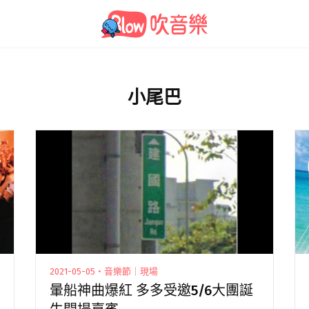
小尾巴
2021-05-05・音樂節｜現場
暈船神曲爆紅 多多受邀5/6大團誕