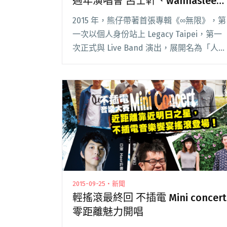
週年演唱會 呂士軒、wannasleep
同台助陣
2015 年，熊仔帶著首張專輯《∞無限》，第
一次以個人身份站上 Legacy Taipei，第一
次正式與 Live Band 演出，展開名為「人格
特化療程」的第一場演唱會。之後，熊仔成
為嘻哈界的指標，更是金音獎、金曲獎的常
客，接連奪下金曲獎閱讀全文 "熊仔「人格
特化療程→0」出道十週年演唱會 呂士軒、
wannasleep同台助陣"
2015-09-25・新聞
輕搖滾最終回 不插電 Mini concert
零距離魅力開唱