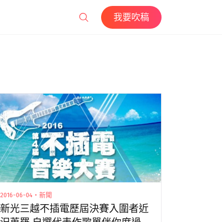
我要吹稿
2016-06-04・新聞
新光三越不插電歷屆決賽入圍者近