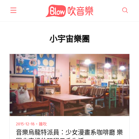
跳
至
主
要
內
小宇宙樂團
容
2015-12-18・雜吹
音樂烏龍特派員：少女漫畫系咖啡廳 樂