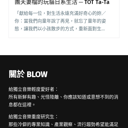
團夫妻檔的玩貓日系生活 ─ TOT Ta-Ta
「獻給每一位，對生活永遠充滿好奇心的妳／
你：當我們向童年說了再見，就忘了童年的姿
態，讓我們以小孩散步的方式，重新面對生
活。」 自稱「假掰少女漫畫系咖啡廳」的 TOT
Ta-Ta（小孩散步），是小宇宙樂團吉他手松本和
主唱夢蘿的夢想基地，店內的閱讀全文 "音樂烏
龍特派員：少女漫畫系咖啡廳 樂團夫妻檔的玩貓
日系生活 ─ TOT Ta-Ta"
關於 BLOW
給獨立音樂輕度愛好者：
所有新鮮有趣、光怪陸離、你應該知道或意想不到的消
息都在這裡。
給獨立音樂重度研究生：
那些冷僻的專業知識、產業觀察、流行趨勢希望能滿足