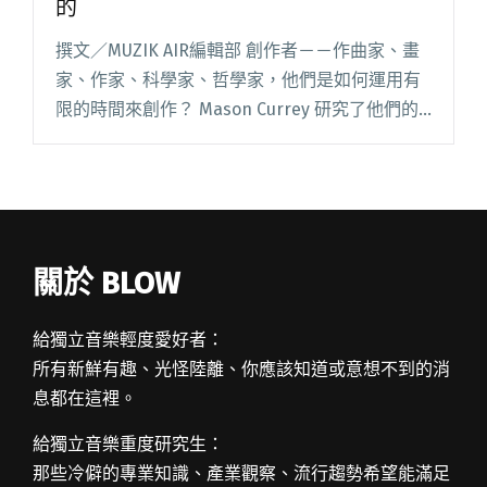
的
撰文／MUZIK AIR編輯部 創作者－－作曲家、畫
家、作家、科學家、哲學家，他們是如何運用有
限的時間來創作？ Mason Currey 研究了他們的
日常生活，有些人恪守紀律，用規律而嚴謹的生
活來確保創作靈感，另一些人反之，只有在創作
時才會閱讀全文 "藝術家的一天，他們是這樣度
過24小時的"
關於 BLOW
給獨立音樂輕度愛好者：
所有新鮮有趣、光怪陸離、你應該知道或意想不到的消
息都在這裡。
給獨立音樂重度研究生：
那些冷僻的專業知識、產業觀察、流行趨勢希望能滿足