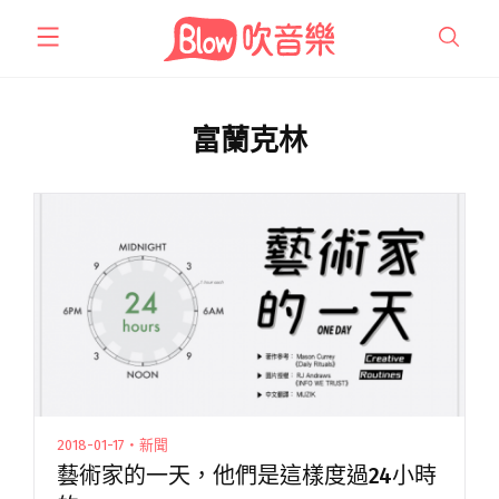
跳
至
主
要
內
富蘭克林
容
2018-01-17・新聞
藝術家的一天，他們是這樣度過24小時