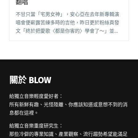
翻唱
不甘只當「宅男女神」，安心亞在去年新專輯演
唱會便嶄露苦練多時的吉他，昨日更於粉絲頁發
文「終於把愛歌〈都是你害的〉學會了～」並附
上自彈自唱的影片，激起廣大好評，原唱 HUSH
也特別留言稱讚她：「這根本就敲犯規！！敲好
聽！」見證兩個不同領域的閱讀全文 "HUSH 魅力
無法擋！宅男女神安心亞也翻唱"
關於 BLOW
給獨立音樂輕度愛好者：
所有新鮮有趣、光怪陸離、你應該知道或意想不到的消
息都在這裡。
給獨立音樂重度研究生：
那些冷僻的專業知識、產業觀察、流行趨勢希望能滿足