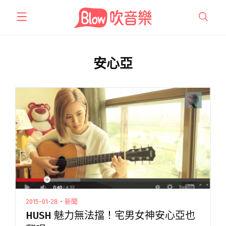
跳
至
主
要
內
安心亞
容
2015-01-28・新聞
HUSH 魅力無法擋！宅男女神安心亞也