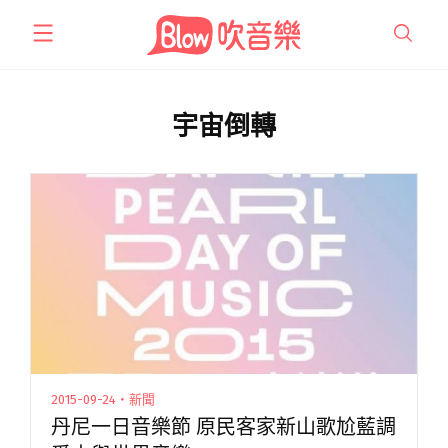
跳
至
主
要
內
宇宙倒轉
容
2015-09-24・新聞
丹尼一日音樂節 原民客家新山歌尬藍調