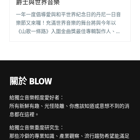
爵士與世界音樂
一年一度倡導愛與和平世界紀念日的丹尼一日音
樂節又來囉！充滿世界音樂的舞台將與今年以
《山歌一條路》入圍金曲獎最佳專輯製作人、獲
得最佳客語專輯與最佳客語歌手的黃連煜，還有
以《成為一條河》甫入圍金音獎最佳風格類型專
輯的毛恩足一同演出，這場一日的音閱讀全文
"丹尼一日音樂節 原民客家新山歌尬藍調爵士與
世界音樂"
關於 BLOW
給獨立音樂輕度愛好者：
所有新鮮有趣、光怪陸離、你應該知道或意想不到的消
息都在這裡。
給獨立音樂重度研究生：
那些冷僻的專業知識、產業觀察、流行趨勢希望能滿足