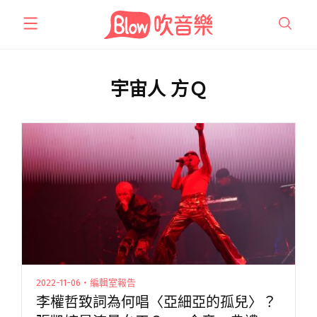
跳
至
主
要
內
宇宙人 方Ｑ
容
2022-11-06・編輯室報告
李權哲致詞為何唱〈亞細亞的孤兒〉？