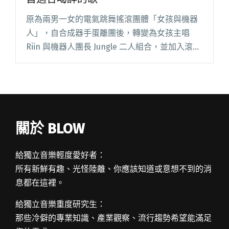
原為兩男一女的電氣跳舞搖滾團體「女孩與機器
人」，自合成器手蛋離團後，轉變為女孩主唱
Riin 與機器人團長 Jungle 二人組合，並加入滾石
唱片旗下成立的新銳電子音樂廠牌「滾石電音
ROKON」。日前發行的全新單曲〈自動導航〉，
找了創作歌閱讀全文 "【短訪】女孩與機器人
〈自動導航〉一首適合喝醉的歌"
關於 BLOW
給獨立音樂輕度愛好者：
所有新鮮有趣、光怪陸離、你應該知道或意想不到的消
息都在這裡。
給獨立音樂重度研究生：
那些冷僻的專業知識、產業觀察、流行趨勢希望能滿足