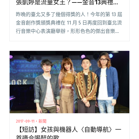
張凱婷是流量女王？——金音13典禮八
大亮點回顧
昨晚的臺北又多了幾個得獎的人！今年的第 13 屆
金音創作獎頒獎典禮在 11 月 5 日再度回到臺北流
行音樂中心表演廳舉辦，形形色色的傑出音樂人
為此年度音樂盛會齊聚一堂，恭喜所有得獎者之
餘，吹編也及時歸納出本次典禮的幾項看點，帶
大家一探究竟。閱讀全文 "李權哲致詞為何唱
〈亞細亞的孤兒〉？張凱婷是流量女王？——金
音13典禮八大亮點回顧"
2017-09-11・新聞
【短訪】女孩與機器人〈自動導航〉一
首適合喝醉的歌