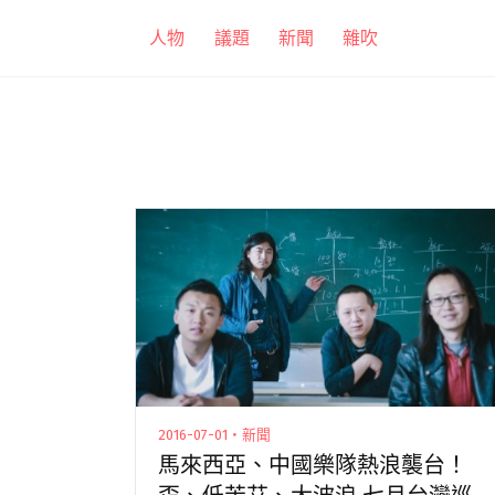
跳
人物
議題
新聞
雜吹
至
主
要
內
容
2016-07-01・新聞
馬來西亞、中國樂隊熱浪襲台！