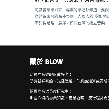
孬、低苦艾、大波浪 七月台灣巡
迴場次公開
每當音樂祭到來，專業的樂迷都知道，要觀
賞難得來台的海外樂團，人擠人的活動現場
不見得是唯一選擇，如同台灣的獨立音樂人
往返中國、日本演出，一趟旅程下來，不同
時多找些場次演出可是非常划不來的啊。
受到七月份覺醒音樂節的邀請，來自馬來西
亞吉隆坡不安閱讀全文 "馬來西亞、中國樂
隊熱浪襲台！孬、低苦艾、大波浪 七月台
關於 BLOW
灣巡迴場次公開"
給獨立音樂輕度愛好者：
所有新鮮有趣、光怪陸離、你應該知道或意想
給獨立音樂重度研究生：
那些冷僻的專業知識、產業觀察、流行趨勢希