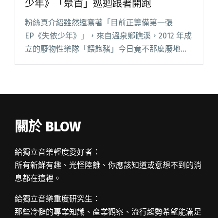
少年》「聚首」巡迴跟著開跑
粉絲頁介紹雖然還寫著「目前正籌備第一張
EP《失依少年》」，來自溫泉鄉礁溪，2012 年成
立的廢物性樂隊「餵飽豬」今日竟不那麼廢地宣
佈首張 EP《失依少年》消息，並確認將於 7/8 號
在台北 Revolver ，偕 The Deposers閱讀全文
"廢物性樂隊 餵飽豬公佈首張 EP《失依少年》
「聚首」巡迴跟著開跑"
關於 BLOW
給獨立音樂輕度愛好者：
所有新鮮有趣、光怪陸離、你應該知道或意想不到的消
息都在這裡。
給獨立音樂重度研究生：
那些冷僻的專業知識、產業觀察、流行趨勢希望能滿足