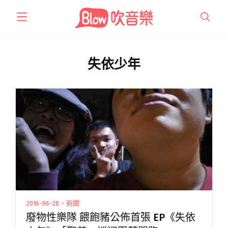
跳
至
主
要
內
失依少年
容
2016-06-28・新聞
廢物性樂隊 餵飽豬公佈首張 EP《失依