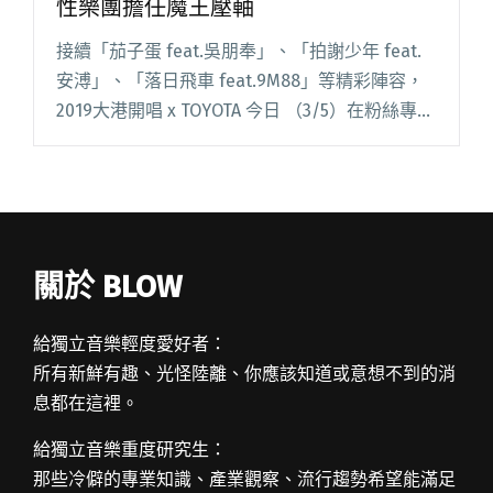
性樂團擔任魔王壓軸
接續「茄子蛋 feat.吳朋奉」、「拍謝少年 feat.
安溥」、「落日飛車 feat.9M88」等精彩陣容，
2019大港開唱 x TOYOTA 今日 （3/5）在粉絲專頁
上公布了最終大魔王、同時也是本屆的大港女神
——唱紅「追追追」、「非常女閱讀全文 "2019大
港女神追追追現身！黃妃將與隨性樂團擔任魔王
壓軸"
關於 BLOW
給獨立音樂輕度愛好者：
所有新鮮有趣、光怪陸離、你應該知道或意想不到的消
息都在這裡。
給獨立音樂重度研究生：
那些冷僻的專業知識、產業觀察、流行趨勢希望能滿足