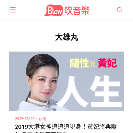
跳
至
主
要
內
大雄丸
容
2019-03-05・新聞
2019大港女神追追追現身！黃妃將與隨