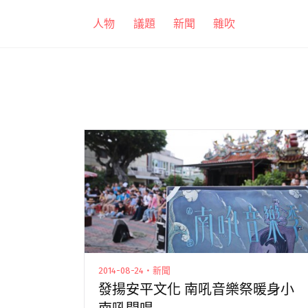
跳
人物
議題
新聞
雜吹
至
主
要
內
容
2014-08-24・新聞
發揚安平文化 南吼音樂祭暖身小