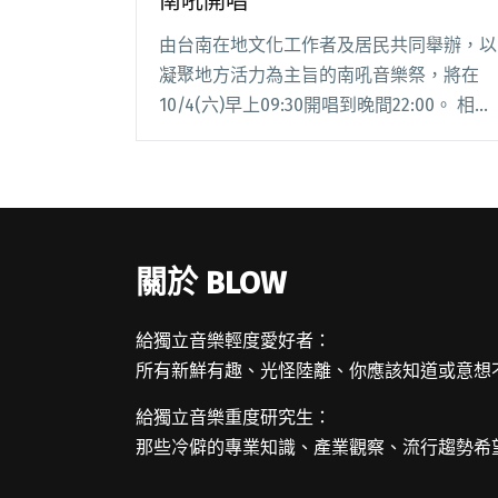
南吼開唱
由台南在地文化工作者及居民共同舉辦，以
凝聚地方活力為主旨的南吼音樂祭，將在
10/4(六)早上09:30開唱到晚間22:00。 相較
於其他大型音樂祭，南吼音樂祭是一群台南
當地的文化工作者和居民，受到高雄市蚵仔
寮小搖滾啟發而舉辦，而在主要的南吼閱讀
全文 "發揚安平文化 南吼音樂祭暖身小南吼
開唱"
關於 BLOW
給獨立音樂輕度愛好者：
所有新鮮有趣、光怪陸離、你應該知道或意想
給獨立音樂重度研究生：
那些冷僻的專業知識、產業觀察、流行趨勢希