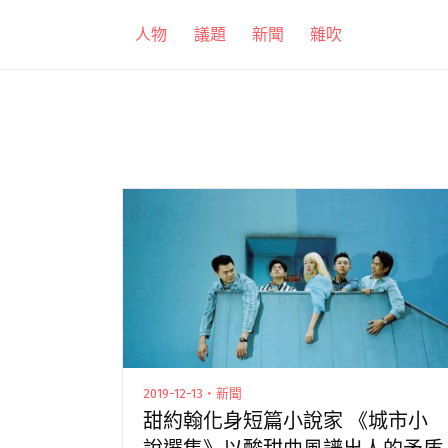
跳
人物
議題
新聞
雜吹
至
主
要
內
容
2019-12-13・新聞
甜約翰化身短篇小說家 《城市小