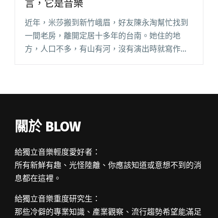
言，它是音樂
近年，米莎搬到新竹峨眉，好友陳永淘幫忙找到
一間老房，離開定居十多年的台南。她住的地
方，人口不多，有山有河，沒有演出時就寫作、
練琴、煮飯、午休、散步或運動，日子悠閒愜
意，作息時間規律。 這天，她北上接受採訪，形
容台北有一種天然的疏離感，不想跟閱讀全文
"【專訪】米莎：我的歌曲超越這個語言，它是音
樂"
關於 BLOW
給獨立音樂輕度愛好者：
所有新鮮有趣、光怪陸離、你應該知道或意想不到的消
息都在這裡。
給獨立音樂重度研究生：
那些冷僻的專業知識、產業觀察、流行趨勢希望能滿足