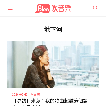
跳
至
主
要
內
地下河
容
2020-02-12・吹專訪
【專訪】米莎：我的歌曲超越這個語