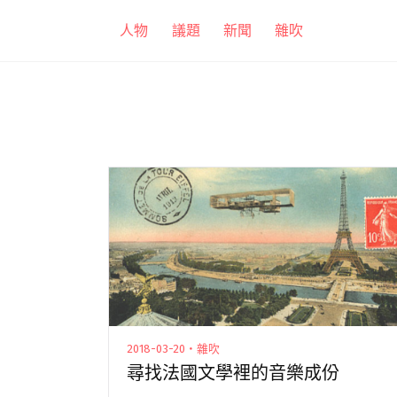
跳
人物
議題
新聞
雜吹
至
主
要
內
容
2018-03-20・雜吹
尋找法國文學裡的音樂成份