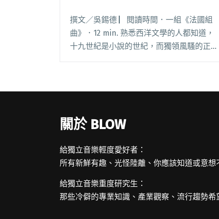
撰文／吳錫德 ▏閱讀時間．一組《法國組
曲》．12 min. 熟悉西洋文學的人都知道，
十九世紀是小說的世紀，而獨領風騷的正是
法國小說。繼大氣磅礡的詩句後，雨果膾炙
人口的浪漫風格小說《悲慘世界》、《鐘樓
怪人》可視為打開小說形式的潘朵拉，讓新
興的閱讀全文 "尋找法國文學裡的音樂成
份"
關於 BLOW
給獨立音樂輕度愛好者：
所有新鮮有趣、光怪陸離、你應該知道或意想
給獨立音樂重度研究生：
那些冷僻的專業知識、產業觀察、流行趨勢希