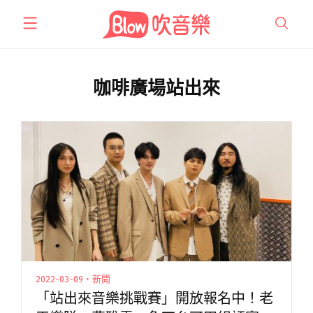
跳
至
主
要
內
咖啡廣場站出來
容
2022-03-09・新聞
「站出來音樂挑戰賽」開放報名中！老