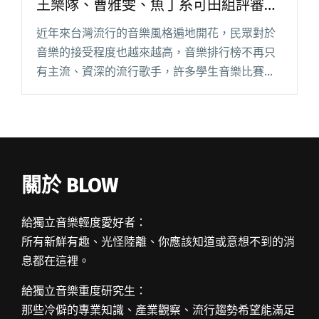
王樂隊、曹雅雯、魚丁糸可田組評審團
挺學生追夢
近年來台灣流行的音樂風格遍地開花，民眾對於
音樂的接受程度也越來越高，音樂排行榜不再只
有主流、資深的流行歌手，許多學生音樂比賽也
越發受大家關注。儘管近兩年，許多音樂人、音
樂賽事都受到外在疫情的嚴峻考驗，但「咖啡廣
場站出來音樂挑戰賽」仍沒受挫取閱讀全文
"「站出來音樂挑戰賽」開放報名中！老王樂隊、
曹雅雯、魚丁糸可田組評審團挺學生追夢"
關於 BLOW
給獨立音樂輕度愛好者：
所有新鮮有趣、光怪陸離、你應該知道或意想不到的消
息都在這裡。
給獨立音樂重度研究生：
那些冷僻的專業知識、產業觀察、流行趨勢希望能滿足