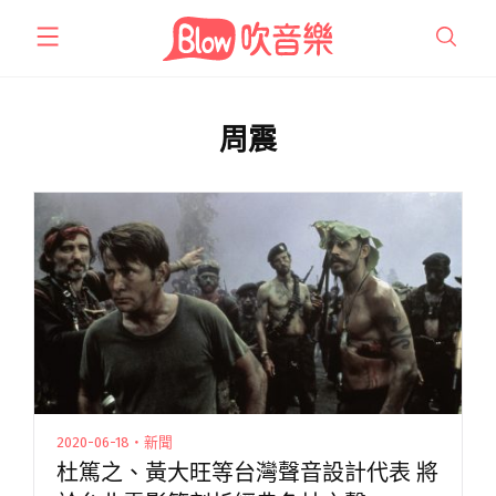
跳
至
主
要
內
周震
容
2020-06-18・新聞
杜篤之、黃大旺等台灣聲音設計代表 將