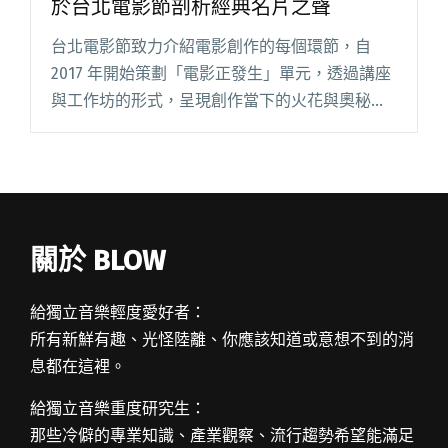
於台北電影節剖析經典名片之聲
台北電影節致力介紹電影創作的每個環節，自
2017 年開始策劃「電影正發生」單元，透過講座
與工作坊的形式，呈現創作當下的火花與奧秘。
今年主題定為「聲音設計」，規劃了現場創作、
專文及影像訪談、影片放映與映後座談，一步步
打開觀眾的聆聽觀點，推進閱讀全文 "杜篤之、
黃大旺等台灣聲音設計代表 將於台北電影節剖析
經典名片之聲"
關於 BLOW
給獨立音樂輕度愛好者：
所有新鮮有趣、光怪陸離、你應該知道或意想不到的消
息都在這裡。
給獨立音樂重度研究生：
那些冷僻的專業知識、產業觀察、流行趨勢希望能滿足