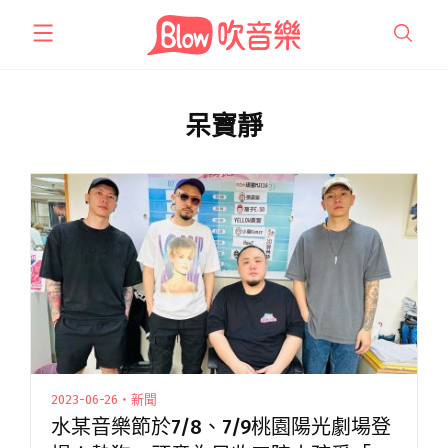
跳
至
主
要
內
呆寶靜
容
2023-06-26・新聞
水某音樂節於7/8、7/9桃園陽光劇場登