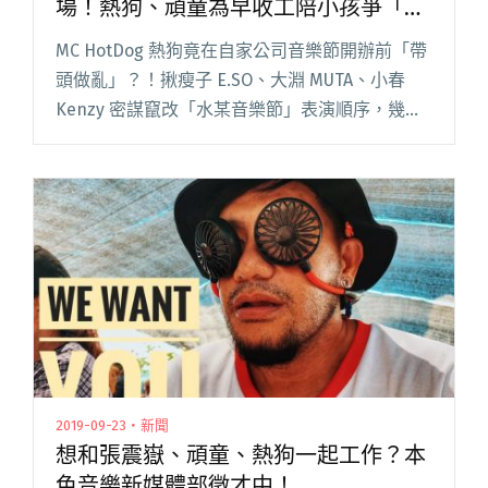
場！熱狗、頑童為早收工陪小孩爭「開
場」
MC HotDog 熱狗竟在自家公司音樂節開辦前「帶
頭做亂」？！揪瘦子 E.SO、大淵 MUTA、小春
Kenzy 密謀竄改「水某音樂節」表演順序，幾位
為想早收工陪小孩竟搶唱開場，結果釀出「不負
責任節目單」再掀本色之亂。 本色音樂揪自家強
棒閱讀全文 "水某音樂節於7/8、7/9桃園陽光劇場
登場！熱狗、頑童為早收工陪小孩爭「開場」"
2019-09-23・新聞
想和張震嶽、頑童、熱狗一起工作？本
色音樂新媒體部徵才中！