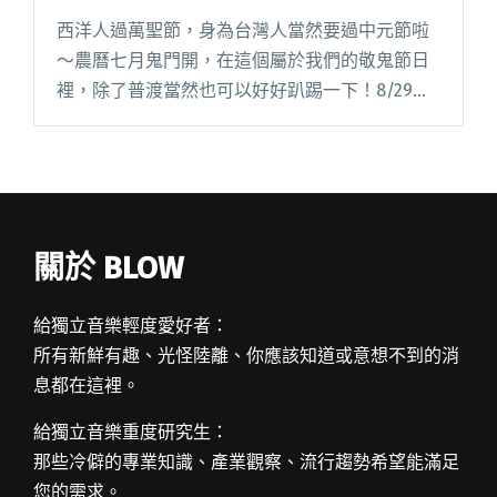
西洋人過萬聖節，身為台灣人當然要過中元節啦
～農曆七月鬼門開，在這個屬於我們的敬鬼節日
裡，除了普渡當然也可以好好趴踢一下！8/29、
8/30 於台中高鐵烏日站旁新烏日藝文廣場舉辦的
「全聯妖怪音樂祭」，不只邀請了蕭敬騰、謝金
燕、王若琳、魏如萱以閱讀全文 "台日巨星 創作
樂團變妖開唱！妖怪音樂祭邀你一起歡慶中元"
關於 BLOW
給獨立音樂輕度愛好者：
所有新鮮有趣、光怪陸離、你應該知道或意想不到的消
息都在這裡。
給獨立音樂重度研究生：
那些冷僻的專業知識、產業觀察、流行趨勢希望能滿足
您的需求。