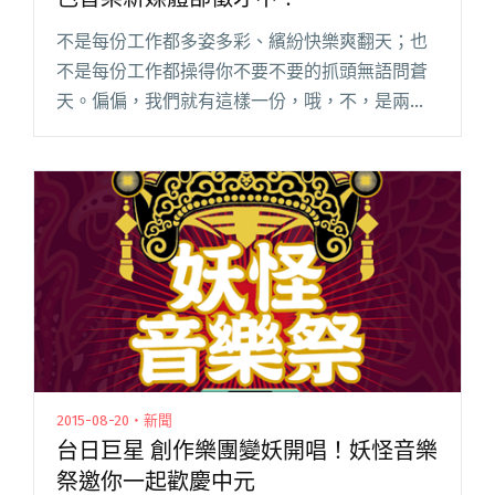
不是每份工作都多姿多彩、繽紛快樂爽翻天；也
不是每份工作都操得你不要不要的抓頭無語問蒼
天。偏偏，我們就有這樣一份，哦，不，是兩份
職缺，它綜合了上面兩種特色，會讓你痛並快樂
著，讓你笑中帶淚，淚中帶著滿滿成就感。在喜
怒哀樂都歷經一遍兩遍三遍之後，閱讀全文 "想
和張震嶽、頑童、熱狗一起工作？本色音樂新媒
體部徵才中！"
2015-08-20・新聞
台日巨星 創作樂團變妖開唱！妖怪音樂
祭邀你一起歡慶中元