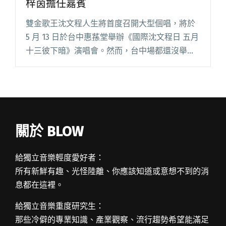
梓茵擔任嘉賓
雙金歌王沈文程人生將首度召開大型個唱，將於
5 月 13 日於台中惠蓀堂舉辦《國際沈文程日 五月
十三彼下暗》演唱會。然而，台中場都還沒舉
辦，聲勢正隆的他就加碼好消息，宣布演唱會開
上台北，將於 6 月 24 日在台北國際會議中心大會
堂盛大舉辦閱讀全文 "沈文程演唱會宣布台北加
場 邀Lulu黃路梓茵擔任嘉賓"
關於 BLOW
給獨立音樂輕度愛好者：
所有新鮮有趣、光怪陸離、你應該知道或意想不到的消
息都在這裡。
給獨立音樂重度研究生：
那些冷僻的專業知識、產業觀察、流行趨勢希望能滿足