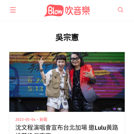
跳
至
主
要
內
吳宗憲
容
2023-05-04・新聞
沈文程演唱會宣布台北加場 邀Lulu黃路