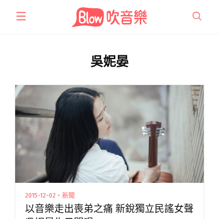
跳
至
主
要
內
吳妮晏
容
2015-12-02・新聞
以音樂走出喪弟之痛 新銳獨立民謠女聲