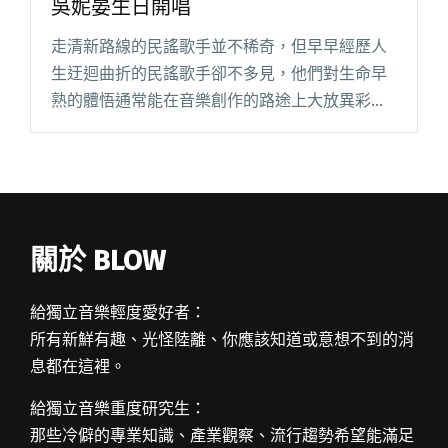
吳妮晏生日開唱
走清新路線的民謠歌手並不稀奇，但早早經歷人
生迂迴曲折的民謠歌手卻不多見，他們對生命早
熟的體悟通常能在音樂創作的路途上大放異彩。
獨立創作歌手吳妮晏 Nini Wu 兩年前感情要好的
胞弟車禍過世，她藉由音樂創作療癒受創的心靈
走出陰影，意外影起迴閱讀全文 "以音樂走出喪
弟之痛 新銳獨立民謠女聲吳妮晏生日開唱"
關於 BLOW
給獨立音樂輕度愛好者：
所有新鮮有趣、光怪陸離、你應該知道或意想不到的消
息都在這裡。
給獨立音樂重度研究生：
那些冷僻的專業知識、產業觀察、流行趨勢希望能滿足