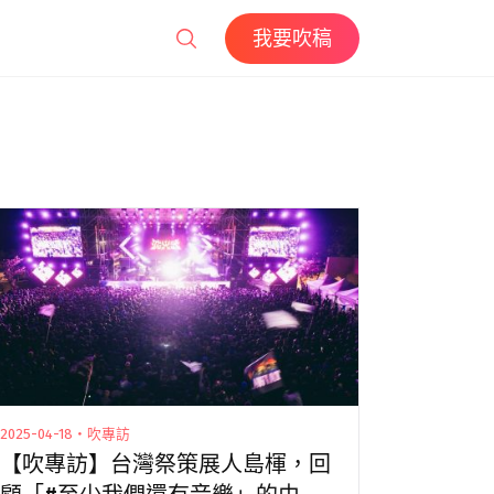
我要吹稿
2025-04-18・吹專訪
【吹專訪】台灣祭策展人島楎，回