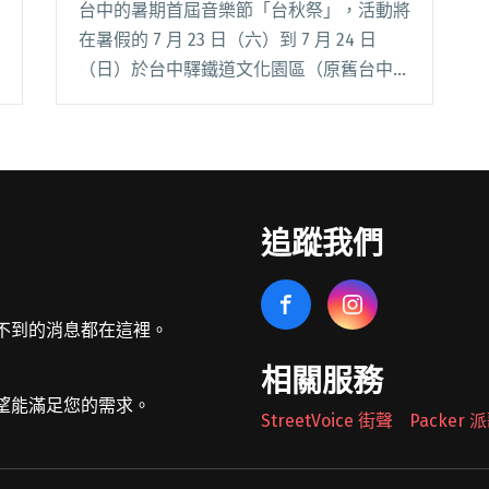
台中的暑期首屆音樂節「台秋祭」，活動將
在暑假的 7 月 23 日（六）到 7 月 24 日
（日）於台中驛鐵道文化園區（原舊台中火
車站廣場）登場。結合「中部音樂」、「中
部市集」、「台中體感活動」等三大台中化
元素，從廣告推出就引起廣大樂迷期待，閱
讀全文 "融合台中在地元素與樂團 2022首屆
「台秋祭」七月登場"
追蹤我們
不到的消息都在這裡。
相關服務
望能滿足您的需求。
StreetVoice 街聲
Packer