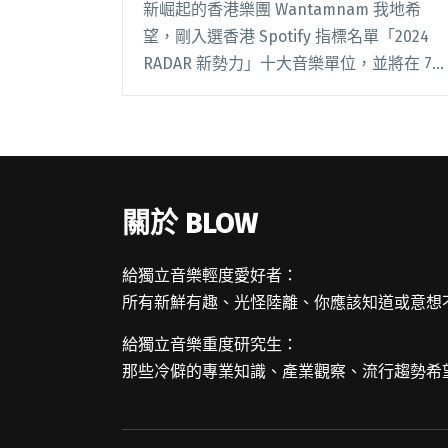
新崛起的香港樂團 Wantamnam 我地希
望，剛入選香港 Spotify 指標名單「2024
RADAR 新勢力」十大音樂單位，並將在 7
月 30 日將於台北 PIPE 舉辦《想是：我地
希望台北專場》，以及首度參演台秋祭。
今年 3 月閱讀全文 "香港新銳樂團
Wantamnam我地希望 再開7月台北專場、
首度參演台秋祭"
關於 BLOW
給獨立音樂輕度愛好者：
所有新鮮有趣、光怪陸離、你應該知道或意想
給獨立音樂重度研究生：
那些冷僻的專業知識、產業觀察、流行趨勢希