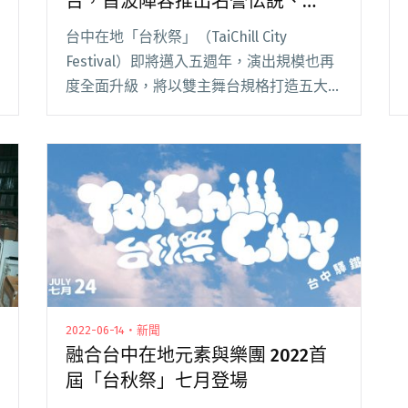
台，首波陣容推出名誉伝説、
ENMW等多組日本話題新星
台中在地「台秋祭」（TaiChill City
Festival）即將邁入五週年，演出規模也再
度全面升級，將以雙主舞台規格打造五大舞
台。主題則響應馬年推出「龍馬搖滾家」，
兩天的活動會在 7/18 至 7/19 於台中驛鐵道
文化園區展開。 適閱讀全文 "台秋祭五週年
升級打造多座雙舞台，首波陣容推出名誉伝
説、ENMW等多組日本話題新星"
2022-06-14・新聞
融合台中在地元素與樂團 2022首
屆「台秋祭」七月登場