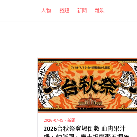
跳
人物
議題
新聞
雜吹
至
主
要
內
容
2026-07-15・新聞
2026台秋祭登場倒數 血肉果汁