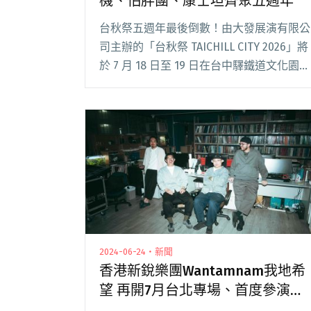
機、怕胖團、康士坦齊聚五週年
台秋祭五週年最後倒數！由大發展演有限公
司主辦的「台秋祭 TAICHILL CITY 2026」將
於 7 月 18 日至 19 日在台中驛鐵道文化園區
（台中火車站前廣場）盛大舉行，今年以
「龍馬搖滾家」為主題全面升級，兩日集結
91 組藝人，除閱讀全文 "2026台秋祭登場
倒數 血肉果汁機、怕胖團、康士坦齊聚五
週年"
2024-06-24・新聞
香港新銳樂團Wantamnam我地希
望 再開7月台北專場、首度參演台
秋祭