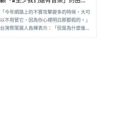
顧「#至少我們還有音樂」的由
來：「我們很單純在墾丁做活動，
「今年網路上的不實攻擊變多的時候，大可
單純到只想擁抱音樂而已。 」
以不用管它，因為你心裡明白那都假的。」
台灣祭策展人島楎表示：「但是為什麼後來
會去反擊？想要好好的去跟人家訴說這件
事？有一個很大的點是，因為我們在乎這件
事。」 清明連假期間，邁入第 5 屆的台灣
祭，因為一閱讀全文 "【吹專訪】台灣祭策
展人島楎，回顧「#至少我們還有音樂」的
由來：「我們很單純在墾丁做活動，單純到
只想擁抱音樂而已。 」"