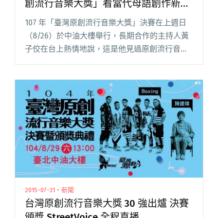
創流行音樂大獎」看當代母語創作新氣
象
107 年「臺灣原創流行音樂大獎」決賽在上週日
（8/26）於中油大樓舉行，長期合作的主持人黃
子佼在台上熱情地說，這是他見過原創流行音樂
大獎最多現場觀眾的一次，包括二樓也都有坐
人。而除了現場，今年也繼續做了網路直播，希
望讓來不了現場的親友也能閱讀全文 "血肉、美
秀得獎後…從第15屆「臺灣原創流行音樂大獎」
看當代母語創作新氣象"
2015-07-31・新聞
台灣原創流行音樂大獎 30 強出爐 決賽
頒獎 StreetVoice 全程直播