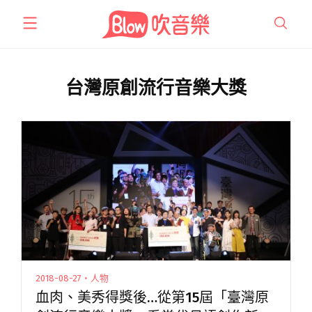
跳
至
主
要
內
台灣原創流行音樂大獎
容
2018-08-27・人物
血肉、美秀得獎後…從第15屆「臺灣原