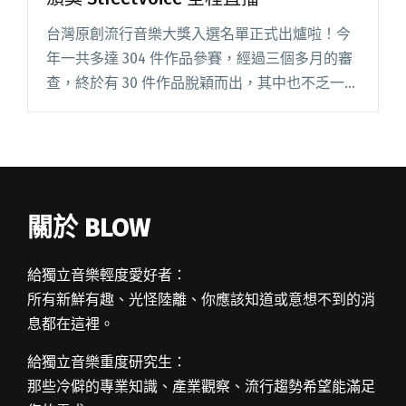
台灣原創流行音樂大獎入選名單正式出爐啦！今
年一共多達 304 件作品參賽，經過三個多月的審
查，終於有 30 件作品脫穎而出，其中也不乏一些
樂團的熟面孔，包括夕陽武士、茄子蛋等。入圍
作品將於 8/29 在中油大樓舉行決賽，頒獎典禮還
有金曲獎最閱讀全文 "台灣原創流行音樂大獎 30
強出爐 決賽頒獎 StreetVoice 全程直播"
關於 BLOW
給獨立音樂輕度愛好者：
所有新鮮有趣、光怪陸離、你應該知道或意想不到的消
息都在這裡。
給獨立音樂重度研究生：
那些冷僻的專業知識、產業觀察、流行趨勢希望能滿足