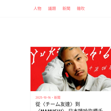
跳
人物
議題
新聞
雜吹
至
主
要
內
容
2025-10-16・新聞
從〈チーム友達〉到