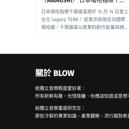
〈MAMUSHI〉 日本嘻哈指標千葉
雄喜12/14來台開唱
日本嘻哈指標千葉雄喜將於 12 月 14 日登上
台北 Legacy TERA！ 從東京街頭走向國際
嘻哈圈，千葉雄喜以真摯的創作能量與跨界
的音樂風格，掀起日本嘻哈新浪潮。他的音
樂融合嘻哈、R&B、電子與日式美學，真
實、強烈又極具前衛感閱讀全文 "從〈チー
ム友達〉到〈MAMUSHI〉 日本嘻哈指標千
葉雄喜12/14來台開唱"
關於 BLOW
給獨立音樂輕度愛好者：
所有新鮮有趣、光怪陸離、你應該知道或意想
給獨立音樂重度研究生：
那些冷僻的專業知識、產業觀察、流行趨勢希