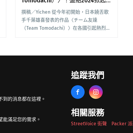
Tomodachi）〉！盤點2024掀起
台饒大團結的〈有緣作伙〉
撰稿／Yichen 從今年初開始，日本饒舌歌
手千葉雄喜發表的作品〈チーム友達
（Team Tomodachi）〉在各國引起熱烈討
論，影片至今點閱率已破千萬，甚至登上了
日本知名節目《THE FIRST TAKE》。 除了
簡單、洗腦的旋律，這首歌閱讀全文 "台版
〈チーム友達（Team Tomodachi）〉！盤
點2024掀起台饒大團結的〈有緣作伙〉"
追蹤我們
不到的消息都在這裡。
相關服務
望能滿足您的需求。
StreetVoice 街聲
Packer