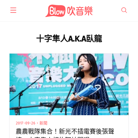
跳
至
主
要
內
十字隼人A.K.A臥龍
容
2017-09-26・新聞
農農戰隊集合！新光不插電賽後張聲