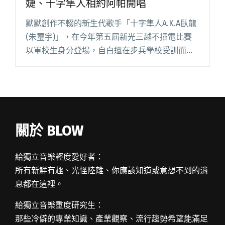
婕、十字隼人相約阿帕開唱
默默創作不輟的新生代歌手「十字隼人A.K.A臥龍
(朱璽宇)」，在今年第五屆新光三越不插電比賽
以軍校生身分登場，自白還在步兵學校受訓而吸
引了不少眼球；也因為這場比賽，他結識了同為
複賽導師「鄭宜農」麾下的學生、最後拿下亞軍
成績的張聲婕，兩人的音閱讀全文 "農農戰隊集
合！新光不插電賽後張聲婕、十字隼人相約阿帕
開唱"
關於 BLOW
給獨立音樂輕度愛好者：
所有新鮮有趣、光怪陸離、你應該知道或意想不到的消
息都在這裡。
給獨立音樂重度研究生：
那些冷僻的專業知識、產業觀察、流行趨勢希望能滿足