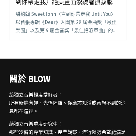
到你帶走我〉絕美畫面縈繞著孤寂感
甜約翰 Sweet John〈直到你帶走我 Until You〉
以首張專輯《Dear》入圍第 29 屆金曲獎「最佳
樂團」以及第 9 屆金音獎「最佳搖滾單曲」的甜
約翰，經過兩年沉澱醞釀後，上週推出第二張專
輯《城市小說選集》，團員將自己化作「閱讀全
文 "【週五看MV】陳映之執導甜約翰〈直到你帶
走我〉絕美畫面縈繞著孤寂感"
關於 BLOW
給獨立音樂輕度愛好者：
所有新鮮有趣、光怪陸離、你應該知道或意想不到的消
息都在這裡。
給獨立音樂重度研究生：
那些冷僻的專業知識、產業觀察、流行趨勢希望能滿足