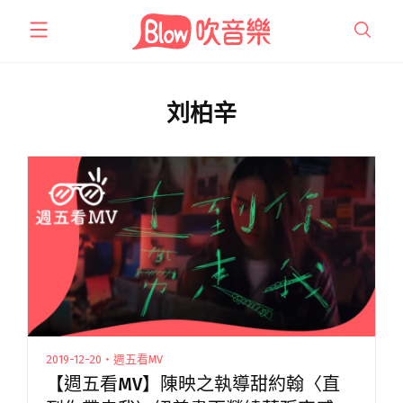
跳
至
主
要
內
刘柏辛
容
2019-12-20・週五看MV
【週五看MV】陳映之執導甜約翰〈直